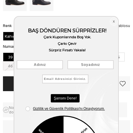
Renk
Beden Tablosu
Kahve
Numara
39
40
41
42
43
44
45
46
Notify me when the price goes
Free Shipping
down
WhatsApp’tan Bilgi Al