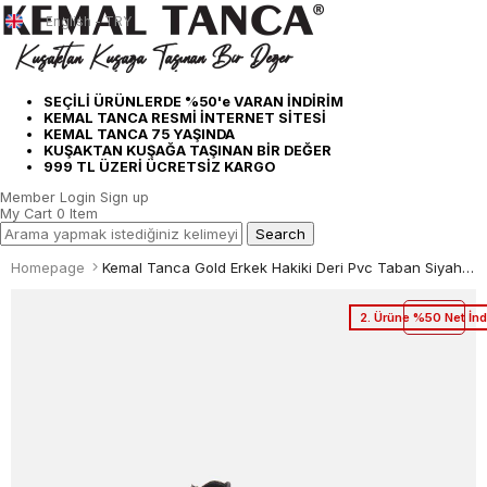
English - TRY
SEÇİLİ ÜRÜNLERDE %50'e VARAN İNDİRİM
KEMAL TANCA RESMİ İNTERNET SİTESİ
KEMAL TANCA 75 YAŞINDA
KUŞAKTAN KUŞAĞA TAŞINAN BİR DEĞER
999 TL ÜZERİ ÜCRETSİZ KARGO
Member Login
Sign up
My Cart
0
Item
Homepage
Kemal Tanca Gold Erkek Hakiki Deri Pvc Taban Siyah Antik Klasik Ayakkabı
2. Ürüne %50 Net İnd