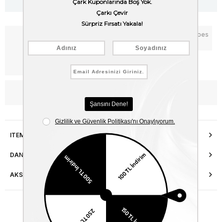
Notify me when the price goes
Add to Favorites
down
Free Shipping
WhatsApp’tan Bilgi Al
ITEM FEATURES
DANIŞMA HATTI
AKSESUAR ONARIMI
Similar Items