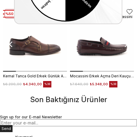
üne %50 Net İndirim
2. Ürüne %50 Net İndirim
Kemal Tanca Gold
Mocassini
Kemal Tanca Gold Erkek Günlük Ayakkabı 6612-152
Mocassini Erkek Açma Deri Kauçuk Taban Bordo Günlük Ayakkabı
₺6.200,00
₺4.340,00
₺7.640,00
₺5.348,00
%30
%30
Son Baktığınız Ürünler
Sign up for our E-mail Newsletter
Send