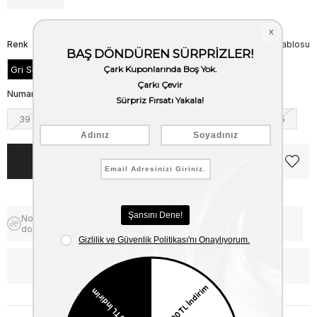
Renk
Beden Tablosu
Gri Süet
Numara
39
40
41
42
43
44
45
Notify me when the price goes
Free Shipping
down
WhatsApp’tan Bilgi Al