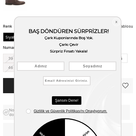
Renk
Beden Tablosu
Siyah
Numara
39
40
41
42
43
44
45
46
Notify me when the price goes
Free Shipping
down
WhatsApp’tan Bilgi Al