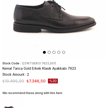
Stock Code
(231KTGE813 7623_001)
Kemal Tanca Gold Erkek Klasik Ayakkabı 7623
Stock Amount
:
2
₺10.495,00
₺7.346,50
30
We recommend these along with this item.