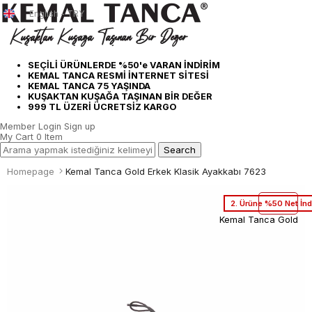
English - TRY
SEÇİLİ ÜRÜNLERDE %50'e VARAN İNDİRİM
KEMAL TANCA RESMİ İNTERNET SİTESİ
KEMAL TANCA 75 YAŞINDA
KUŞAKTAN KUŞAĞA TAŞINAN BİR DEĞER
999 TL ÜZERİ ÜCRETSİZ KARGO
Member Login
Sign up
My Cart
0
Item
Homepage
Kemal Tanca Gold Erkek Klasik Ayakkabı 7623
2. Ürüne %50 Net İnd
Kemal Tanca Gold