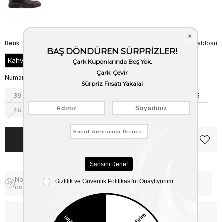
Renk
Beden Tablosu
Kahve
Numara
39
40
41
42
43
44
45
46
Notify me when the price goes
Free Shipping
down
WhatsApp’tan Bilgi Al