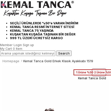
English - TRY
SEÇİLİ ÜRÜNLERDE %50'e VARAN İNDİRİM
KEMAL TANCA RESMİ İNTERNET SİTESİ
KEMAL TANCA 75 YAŞINDA
KUŞAKTAN KUŞAĞA TAŞINAN BİR DEĞER
999 TL ÜZERİ ÜCRETSİZ KARGO
Member Login
Sign up
My Cart
0
Item
Homepage
Kemal Tanca Gold Erkek Klasik Ayakkabı 1519
1.Ürüne %30 2.Ürüne %50
Kemal Tanca Gold