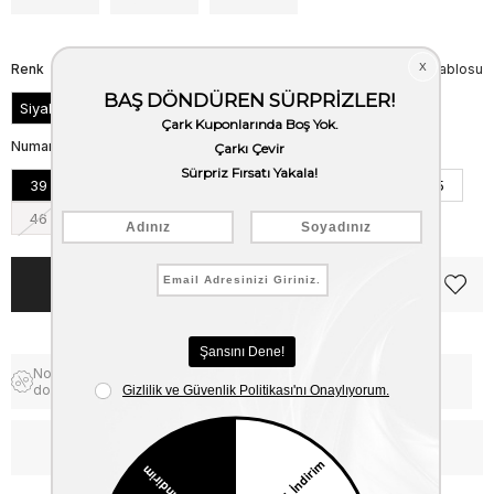
Renk
Beden Tablosu
Siyah
Numara
39
40
41
42
43
44
45
46
Notify me when the price goes
Free Shipping
down
WhatsApp’tan Bilgi Al