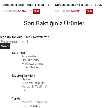
Mocassini Erkek Tekstil Havalı Taban Beyaz Spor & Sneaker Ayakkabı
Mocassini Erkek Hakiki Deri Lacivert Spor & Sneaker Ayakkabı
₺7.640,00
₺5.348,00
₺9.050,00
₺6.335,00
%30
%30
Son Baktığınız Ürünler
Sign up for our E-mail Newsletter
Send
Kurumsal
Anasayfa
Hakkımızda
Mağazalarımız
Bize Ulaşın
Müşteri İlişkileri
Üyelik
İade ve Değişim
Kargo & Teslimat
KVKK
Yardım
Müşteri Hizmetleri
Toptan Satış