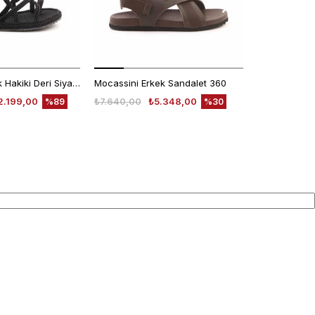
Mocassini Erkek Hakiki Deri Siyah Sandalet
Mocassini Erkek Sandalet 360
Mocassini Er
2.199,00
₺7.640,00
₺5.348,00
₺7.640,00
%89
%30