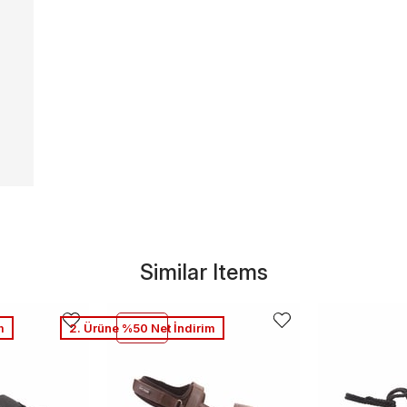
Similar Items
m
2. Ürüne %50 Net İndirim