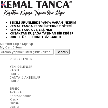
English - TRY
SEÇİLİ ÜRÜNLERDE %50'e VARAN İNDİRİM
KEMAL TANCA RESMİ İNTERNET SİTESİ
KEMAL TANCA 75 YAŞINDA
KUŞAKTAN KUŞAĞA TAŞINAN BİR DEĞER
999 TL ÜZERİ ÜCRETSİZ KARGO
Member Login
Sign up
My Cart
0
Item
YENİ GELENLER
YENİ GELENLER
KADIN
ERKEK
ÇANTA & AKSESUAR
ERKEK
ERKEK
AYAKKABI
Spor&Sneaker
Klasik
Günlük
Loafer