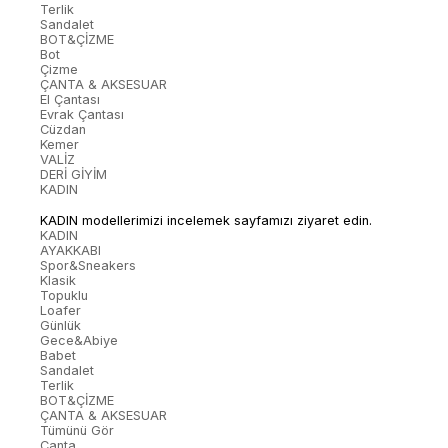
Terlik
Sandalet
BOT&ÇİZME
Bot
Çizme
ÇANTA & AKSESUAR
El Çantası
Evrak Çantası
Cüzdan
Kemer
VALİZ
DERİ GİYİM
KADIN
KADIN modellerimizi incelemek sayfamızı ziyaret edin.
KADIN
AYAKKABI
Spor&Sneakers
Klasik
Topuklu
Loafer
Günlük
Gece&Abiye
Babet
Sandalet
Terlik
BOT&ÇİZME
ÇANTA & AKSESUAR
Tümünü Gör
Çanta