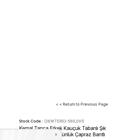
< < Return to Previous Page
Stock Code
(261KTE952-560_001)
Kemal Tanca Erkek Kauçuk Tabanlı Şık
Tasarım Comfort Günlük Çapraz Bantlı