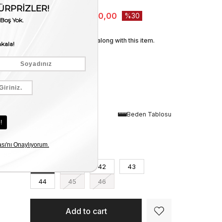
Sandalet 560
₺6.200,00
₺4.340,00
30
We recommend these along with this item.
Renk
Beden Tablosu
Siyah
Numara
40
41
42
43
44
45
46