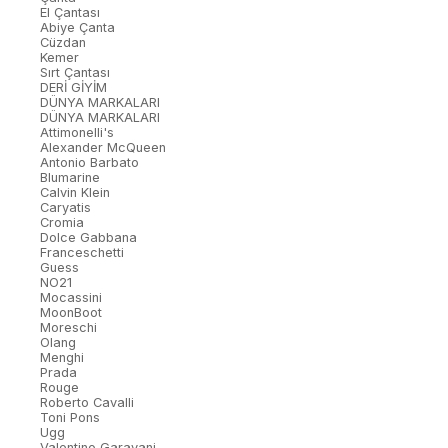
El Çantası
Abiye Çanta
Cüzdan
Kemer
Sırt Çantası
DERİ GİYİM
DÜNYA MARKALARI
DÜNYA MARKALARI
Attimonelli's
Alexander McQueen
Antonio Barbato
Blumarine
Calvin Klein
Caryatis
Cromia
Dolce Gabbana
Franceschetti
Guess
NO21
Mocassini
MoonBoot
Moreschi
Olang
Menghi
Prada
Rouge
Roberto Cavalli
Toni Pons
Ugg
Valentino Garavani