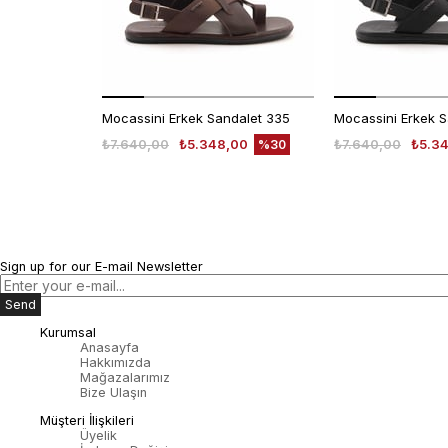
Mocassini Erkek Sandalet 335
Mocassini Erkek 
₺7.640,00
₺5.348,00
₺7.640,00
₺5.3
%30
Sign up for our E-mail Newsletter
Send
Kurumsal
Anasayfa
Hakkımızda
Mağazalarımız
Bize Ulaşın
Müşteri İlişkileri
Üyelik