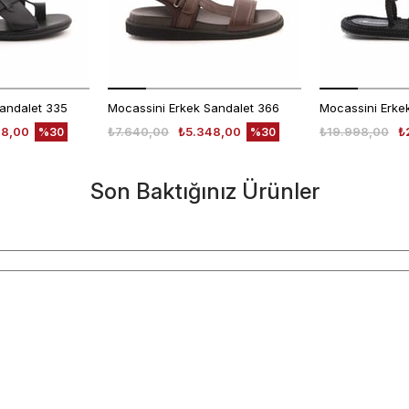
Sandalet 335
Mocassini Erkek Sandalet 366
48,00
₺7.640,00
₺5.348,00
₺19.998,00
₺
%30
%30
Son Baktığınız Ürünler