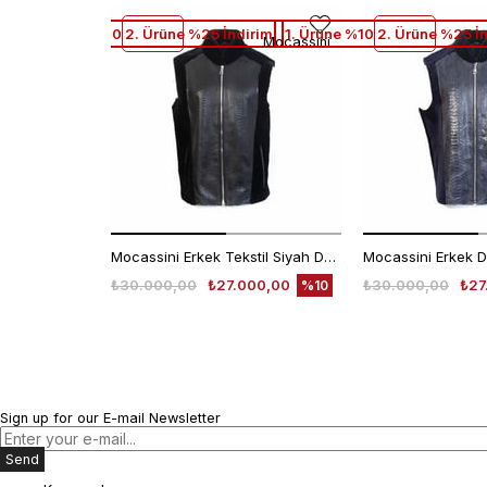
1. Ürüne %10 2. Ürüne %25 İndirim
1. Ürüne %10 2. Ürüne %25 İ
Mocassini
Mocassini Erkek Tekstil Siyah Deri Mont
Mocassini Erkek D
₺30.000,00
₺27.000,00
₺30.000,00
₺27
%10
Sign up for our E-mail Newsletter
Send