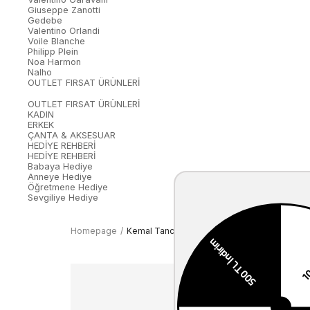
Giuseppe Zanotti
Gedebe
Valentino Orlandi
Voile Blanche
Philipp Plein
Noa Harmon
Nalho
OUTLET FIRSAT ÜRÜNLERİ
OUTLET FIRSAT ÜRÜNLERİ
KADIN
ERKEK
ÇANTA & AKSESUAR
HEDİYE REHBERİ
HEDİYE REHBERİ
Babaya Hediye
Anneye Hediye
Öğretmene Hediye
Sevgiliye Hediye
Homepage
Kemal Tanca Erkek Hakim Yaka Fermuarlı Hak