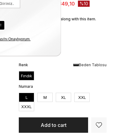
₺11.499,00
₺10.349,10
10
We recommend these along with this item.
Renk
Beden Tablosu
Fındık
Numara
L
M
XL
XXL
XXXL