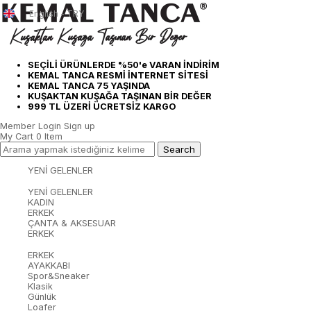
English - TRY
SEÇİLİ ÜRÜNLERDE %50'e VARAN İNDİRİM
KEMAL TANCA RESMİ İNTERNET SİTESİ
KEMAL TANCA 75 YAŞINDA
KUŞAKTAN KUŞAĞA TAŞINAN BİR DEĞER
999 TL ÜZERİ ÜCRETSİZ KARGO
Member Login
Sign up
My Cart
0
Item
YENİ GELENLER
YENİ GELENLER
KADIN
ERKEK
ÇANTA & AKSESUAR
ERKEK
ERKEK
AYAKKABI
Spor&Sneaker
Klasik
Günlük
Loafer