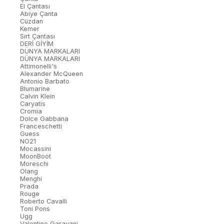
El Çantası
Abiye Çanta
Cüzdan
Kemer
Sırt Çantası
DERİ GİYİM
DÜNYA MARKALARI
DÜNYA MARKALARI
Attimonelli's
Alexander McQueen
Antonio Barbato
Blumarine
Calvin Klein
Caryatis
Cromia
Dolce Gabbana
Franceschetti
Guess
NO21
Mocassini
MoonBoot
Moreschi
Olang
Menghi
Prada
Rouge
Roberto Cavalli
Toni Pons
Ugg
Valentino Garavani