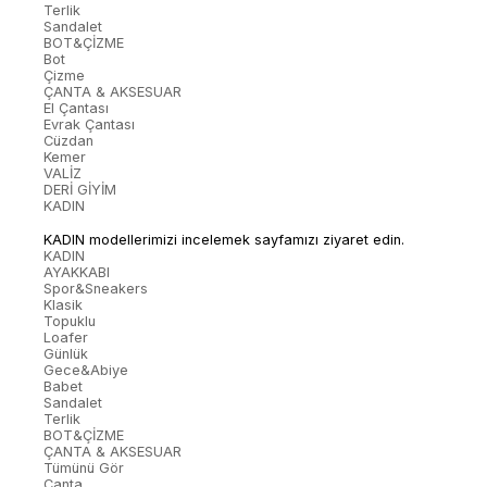
Terlik
Sandalet
BOT&ÇİZME
Bot
Çizme
ÇANTA & AKSESUAR
El Çantası
Evrak Çantası
Cüzdan
Kemer
VALİZ
DERİ GİYİM
KADIN
KADIN modellerimizi incelemek sayfamızı ziyaret edin.
KADIN
AYAKKABI
Spor&Sneakers
Klasik
Topuklu
Loafer
Günlük
Gece&Abiye
Babet
Sandalet
Terlik
BOT&ÇİZME
ÇANTA & AKSESUAR
Tümünü Gör
Çanta