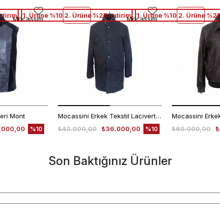
ndirim
1. Ürüne %10 2. Ürüne %25 İndirim
1. Ürüne %10 2. Ürüne %25
Mocassini
Mocassini
eri Mont
Mocassini Erkek Tekstil Lacivert Deri Mont
.000,00
₺40.000,00
₺36.000,00
₺60.000,00
₺
%10
%10
Son Baktığınız Ürünler