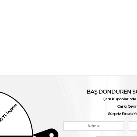
iki Deri Mont KDK-750