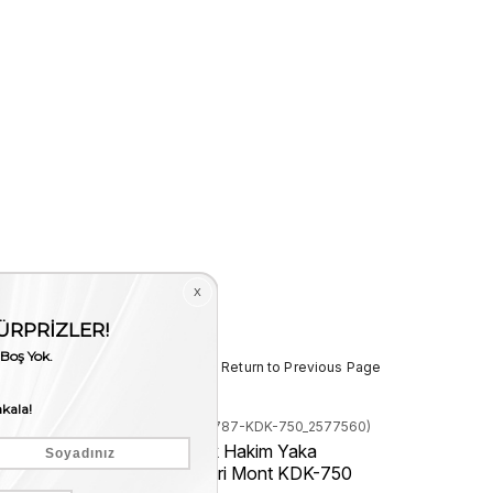
< < Return to Previous Page
Stock Code
(260KTE787-KDK-750_2577560)
Kemal Tanca Erkek Hakim Yaka
Fermuarlı Hakiki Deri Mont KDK-750