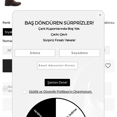
Renk
Beden Tablosu
Siyah
Numara
39
40
41
42
43
44
45
Notify me when the price goes
Free Shipping
down
WhatsApp’tan Bilgi Al