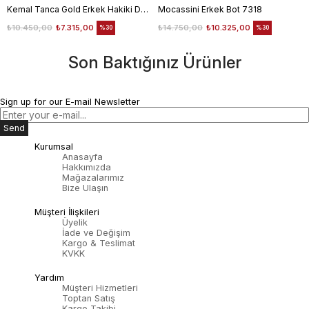
Kemal Tanca Gold Erkek Hakiki Deri Tpu Taban Siyah Bot
Mocassini Erkek Bot 7318
₺10.450,00
₺7.315,00
₺14.750,00
₺10.325,00
%30
%30
Son Baktığınız Ürünler
Sign up for our E-mail Newsletter
Send
Kurumsal
Anasayfa
Hakkımızda
Mağazalarımız
Bize Ulaşın
Müşteri İlişkileri
Üyelik
İade ve Değişim
Kargo & Teslimat
KVKK
Yardım
Müşteri Hizmetleri
Toptan Satış
Kargo Takibi