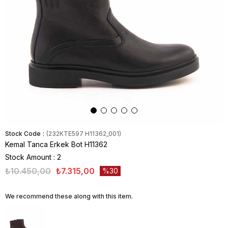
Stock Code
(232KTE597 H11362_001)
Kemal Tanca Erkek Bot H11362
Stock Amount
:
2
₺10.450,00
₺7.315,00
30
We recommend these along with this item.