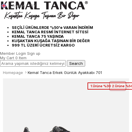
English - TRY
SEÇİLİ ÜRÜNLERDE %50'e VARAN İNDİRİM
KEMAL TANCA RESMİ İNTERNET SİTESİ
KEMAL TANCA 75 YAŞINDA
KUŞAKTAN KUŞAĞA TAŞINAN BİR DEĞER
999 TL ÜZERİ ÜCRETSİZ KARGO
Member Login
Sign up
My Cart
0
Item
Homepage
Kemal Tanca Erkek Günlük Ayakkabı 701
1.Ürüne %30 2.Ürüne %50