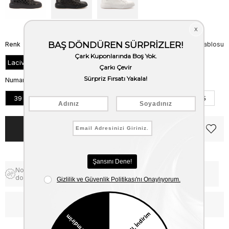
Renk
Beden Tablosu
Lacivert
Numara
39
40
41
42
43
44
45
Notify me when the price goes
Free Shipping
down
WhatsApp’tan Bilgi Al