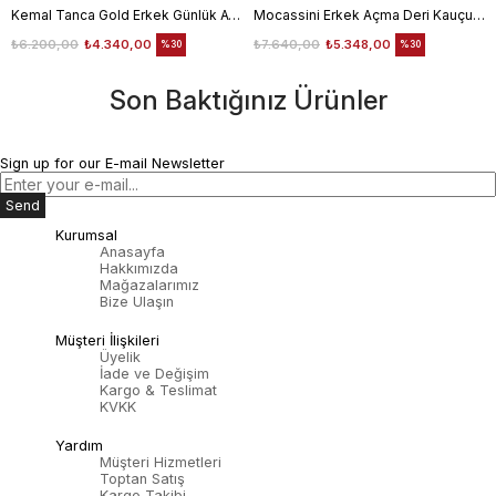
Kemal Tanca Gold Erkek Günlük Ayakkabı 6612-152
Mocassini Erkek Açma Deri Kauçuk Taban Bordo Günlük Ayakkabı
₺6.200,00
₺4.340,00
₺7.640,00
₺5.348,00
%30
%30
Son Baktığınız Ürünler
Sign up for our E-mail Newsletter
Send
Kurumsal
Anasayfa
Hakkımızda
Mağazalarımız
Bize Ulaşın
Müşteri İlişkileri
Üyelik
İade ve Değişim
Kargo & Teslimat
KVKK
Yardım
Müşteri Hizmetleri
Toptan Satış
Kargo Takibi