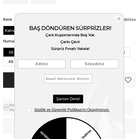
Renk
Beden Tablosu
Kahve
Numara
39
40
41
42
43
44
45
46
Notify me when the price goes
Free Shipping
down
WhatsApp’tan Bilgi Al