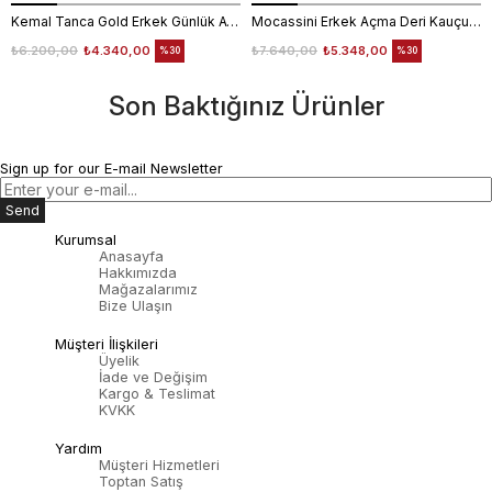
Kemal Tanca Gold Erkek Günlük Ayakkabı 6612-152
Mocassini Erkek Açma Deri Kauçuk Taban Bordo Günlük Ayakkabı
₺6.200,00
₺4.340,00
₺7.640,00
₺5.348,00
%30
%30
Son Baktığınız Ürünler
Sign up for our E-mail Newsletter
Send
Kurumsal
Anasayfa
Hakkımızda
Mağazalarımız
Bize Ulaşın
Müşteri İlişkileri
Üyelik
İade ve Değişim
Kargo & Teslimat
KVKK
Yardım
Müşteri Hizmetleri
Toptan Satış