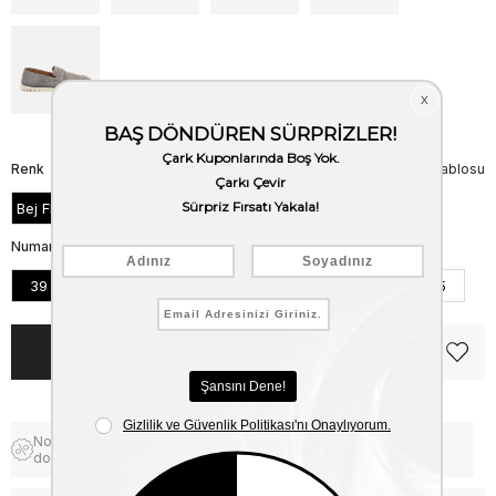
Renk
Beden Tablosu
Bej Floter
Numara
39
40
41
42
43
44
45
Notify me when the price goes
Free Shipping
down