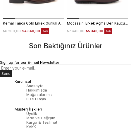
Kemal Tanca Gold Erkek Günlük Ayakkabı 6612-152
Mocassini Erkek Açma Deri Kauçuk Taban Bordo Günlük Ayakkabı
₺6.200,00
₺4.340,00
₺7.640,00
₺5.348,00
%30
%30
Son Baktığınız Ürünler
Sign up for our E-mail Newsletter
Send
Kurumsal
Anasayfa
Hakkımızda
Mağazalarımız
Bize Ulaşın
Müşteri İlişkileri
Üyelik
İade ve Değişim
Kargo & Teslimat
KVKK