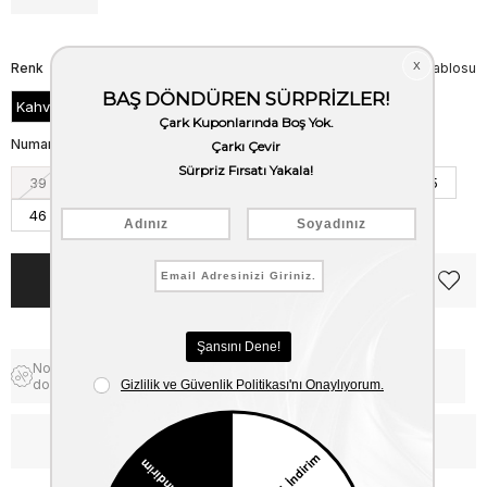
Renk
Beden Tablosu
Kahve Floter
Numara
39
40
41
42
43
44
45
46
Notify me when the price goes
Free Shipping
down
WhatsApp’tan Bilgi Al