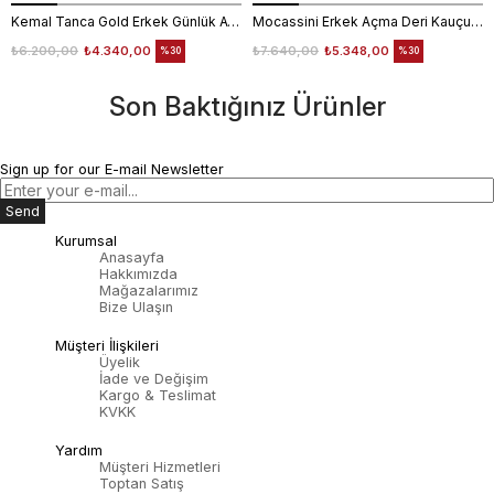
Kemal Tanca Gold Erkek Günlük Ayakkabı 6612-152
Mocassini Erkek Açma Deri Kauçuk Taban Bordo Günlük Ayakkabı
₺6.200,00
₺4.340,00
₺7.640,00
₺5.348,00
%30
%30
Son Baktığınız Ürünler
Sign up for our E-mail Newsletter
Send
Kurumsal
Anasayfa
Hakkımızda
Mağazalarımız
Bize Ulaşın
Müşteri İlişkileri
Üyelik
İade ve Değişim
Kargo & Teslimat
KVKK
Yardım
Müşteri Hizmetleri
Toptan Satış