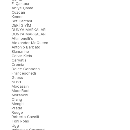
El Çantası
Abiye Çanta
Cüzdan
Kemer
Sırt Çantası
DERİ GİYİM
DÜNYA MARKALARI
DÜNYA MARKALARI
Attimonelli's
Alexander McQueen
Antonio Barbato
Blumarine
Calvin Klein
Caryatis
Cromia
Dolce Gabbana
Franceschetti
Guess
NO21
Mocassini
MoonBoot
Moreschi
Olang
Menghi
Prada
Rouge
Roberto Cavalli
Toni Pons
Ugg
Valentino Garavani