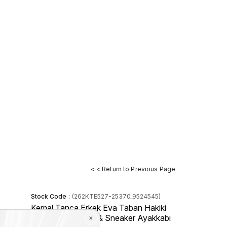
< < Return to Previous Page
Stock Code
(262KTE527-25370_9524545)
Kemal Tanca Erkek Eva Taban Hakiki
Deri Bağcıklı Spor & Sneaker Ayakkabı