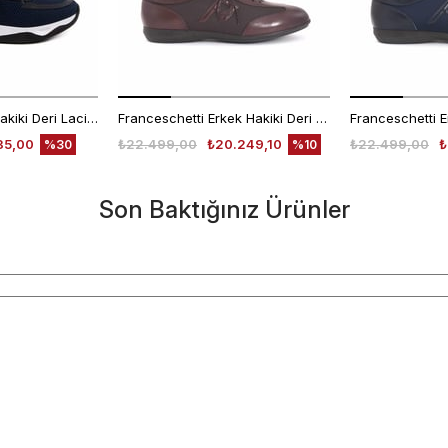
Mocassini Erkek Hakiki Deri Lacivert Spor & Sneaker Ayakkabı
Franceschetti Erkek Hakiki Deri Kauçuk Taban Koyu Kahverengi Spor & Sneaker Ayakkabı
35,00
₺22.499,00
₺20.249,10
₺22.499,00
₺
%30
%10
Son Baktığınız Ürünler