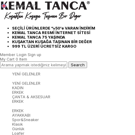
English - TRY
SEÇİLİ ÜRÜNLERDE %50'e VARAN İNDİRİM
KEMAL TANCA RESMİ İNTERNET SİTESİ
KEMAL TANCA 75 YAŞINDA
KUŞAKTAN KUŞAĞA TAŞINAN BİR DEĞER
999 TL ÜZERİ ÜCRETSİZ KARGO
Member Login
Sign up
My Cart
0
Item
YENİ GELENLER
YENİ GELENLER
KADIN
ERKEK
ÇANTA & AKSESUAR
ERKEK
ERKEK
AYAKKABI
Spor&Sneaker
Klasik
Günlük
Loafer