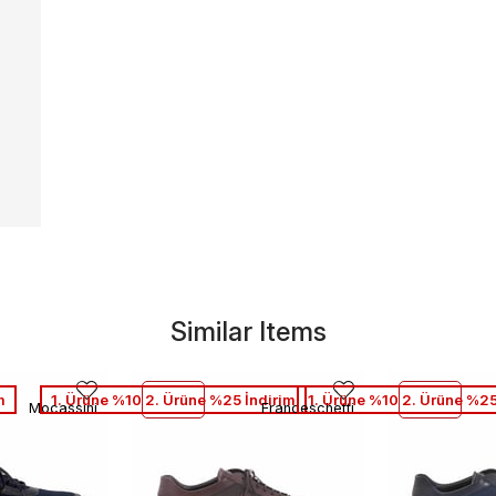
Similar Items
m
1. Ürüne %10 2. Ürüne %25 İndirim
1. Ürüne %10 2. Ürüne %25
Mocassini
Franceschetti