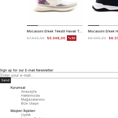
Mocassini Erkek Tekstil Havalı Taban Beyaz Spor & Sneaker Ayakkabı
₺7.640,00
₺5.348,00
₺9.050,00
₺6.3
%30
Sign up for our E-mail Newsletter
Send
Kurumsal
Anasayfa
Hakkımızda
Mağazalarımız
Bize Ulaşın
Müşteri İlişkileri
Üyelik