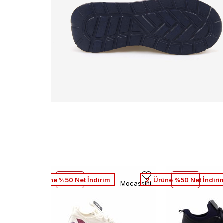
2. Ürüne %50 Net İndirim
2. Ürüne %50 Net İndiri
Mocassini