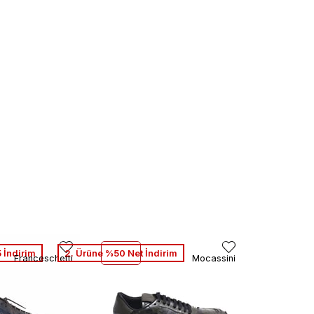
 İndirim
2. Ürüne %50 Net İndirim
Franceschetti
Mocassini