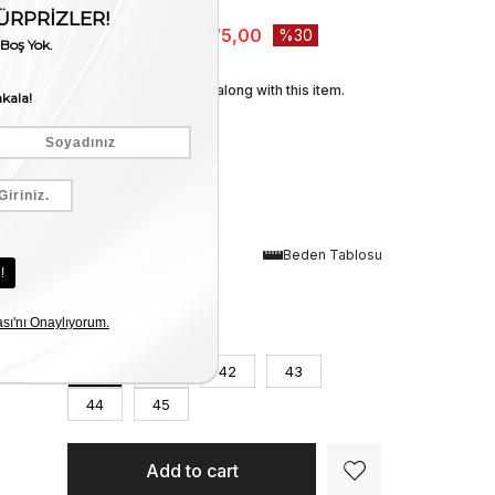
25370
₺11.250,00
₺7.875,00
30
We recommend these along with this item.
Renk
Beden Tablosu
Laci Napa
Numara
40
41
42
43
44
45