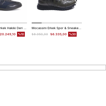
Franceschetti Erkek Hakiki Deri Kauçuk Taban Mavi Spor & Sneaker Ayakkabı
Mocassini Erkek Spor & Sneaker Ayakkabı D2506X
20.249,10
₺9.050,00
₺6.335,00
₺4.780,00
%10
%30