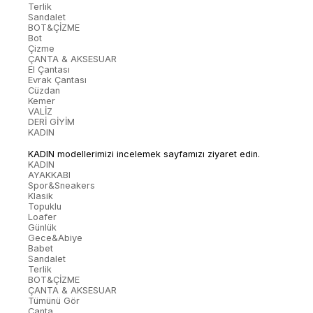
Terlik
Sandalet
BOT&ÇİZME
Bot
Çizme
ÇANTA & AKSESUAR
El Çantası
Evrak Çantası
Cüzdan
Kemer
VALİZ
DERİ GİYİM
KADIN
KADIN modellerimizi incelemek sayfamızı ziyaret edin.
KADIN
AYAKKABI
Spor&Sneakers
Klasik
Topuklu
Loafer
Günlük
Gece&Abiye
Babet
Sandalet
Terlik
BOT&ÇİZME
ÇANTA & AKSESUAR
Tümünü Gör
Çanta