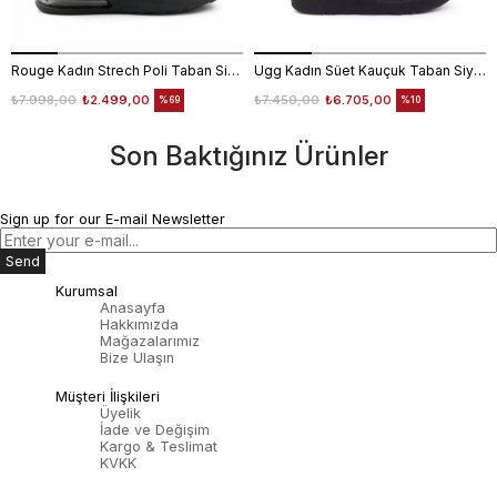
Rouge Kadın Strech Poli Taban Siyah Günlük Bot
Ugg Kadın Süet Kauçuk Taban Siyah Günlük Bot
₺7.998,00
₺2.499,00
₺7.450,00
₺6.705,00
%69
%10
Son Baktığınız Ürünler
Sign up for our E-mail Newsletter
Send
Kurumsal
Anasayfa
Hakkımızda
Mağazalarımız
Bize Ulaşın
Müşteri İlişkileri
Üyelik
İade ve Değişim
Kargo & Teslimat
KVKK