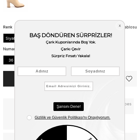
Renk
Beden Tablosu
Siyah
Numara
36
37
38
39
40
41
Notify me when the price goes
Critical Stock
down
Free Shipping