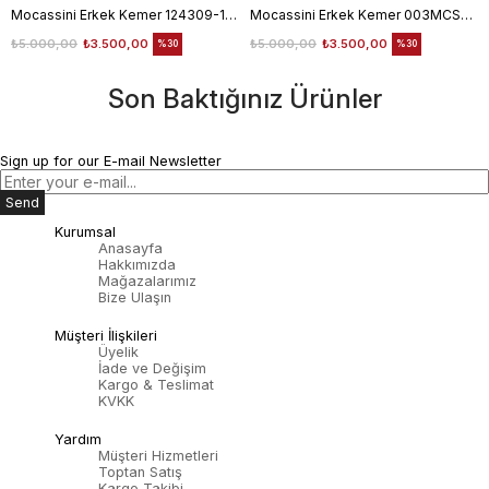
Mocassini Erkek Kemer 124309-100
Mocassini Erkek Kemer 003MCSN B3245
₺5.000,00
₺3.500,00
₺5.000,00
₺3.500,00
%30
%30
Son Baktığınız Ürünler
Sign up for our E-mail Newsletter
Send
Kurumsal
Anasayfa
Hakkımızda
Mağazalarımız
Bize Ulaşın
Müşteri İlişkileri
Üyelik
İade ve Değişim
Kargo & Teslimat
KVKK
Yardım
Müşteri Hizmetleri
Toptan Satış
Kargo Takibi