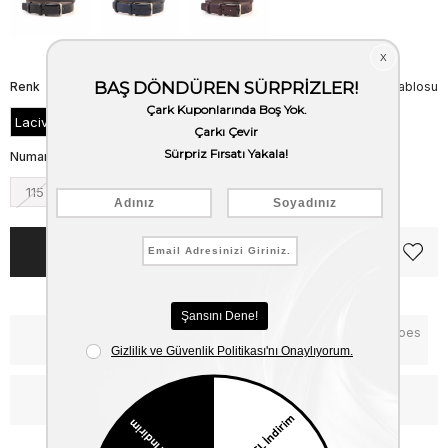
Renk
Beden Tablosu
Lacivert
Numara
115
120
125
130
135
Notify me when the price goes
Critical Stock
down
WhatsApp’tan Bilgi Al