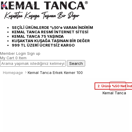
English - TRY
SEÇİLİ ÜRÜNLERDE %50'e VARAN İNDİRİM
KEMAL TANCA RESMİ İNTERNET SİTESİ
KEMAL TANCA 75 YAŞINDA
KUŞAKTAN KUŞAĞA TAŞINAN BİR DEĞER
999 TL ÜZERİ ÜCRETSİZ KARGO
Member Login
Sign up
My Cart
0
Item
Homepage
Kemal Tanca Erkek Kemer 100
2. Ürüne %50 Net İnd
Kemal Tanca