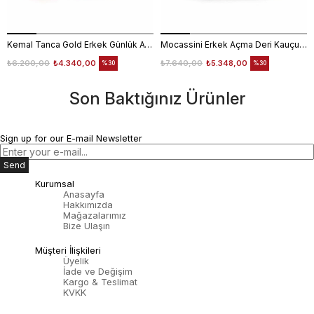
Kemal Tanca Gold Erkek Günlük Ayakkabı 6612-152
Mocassini Erkek Açma Deri Kauçuk Taban Bordo Günlük Ayakkabı
₺6.200,00
₺4.340,00
₺7.640,00
₺5.348,00
%30
%30
Son Baktığınız Ürünler
Sign up for our E-mail Newsletter
Send
Kurumsal
Anasayfa
Hakkımızda
Mağazalarımız
Bize Ulaşın
Müşteri İlişkileri
Üyelik
İade ve Değişim
Kargo & Teslimat
KVKK