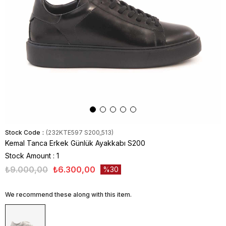
Stock Code
(232KTE597 S200_513)
Kemal Tanca Erkek Günlük Ayakkabı S200
Stock Amount
:
1
₺9.000,00
₺6.300,00
30
We recommend these along with this item.