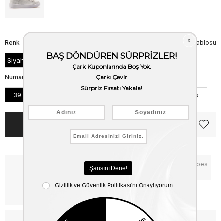
Renk
Beden Tablosu
Siyah Acma
Numara
39
40
41
42
43
44
45
Notify me when the price goes
Critical Stock
down
Free Shipping