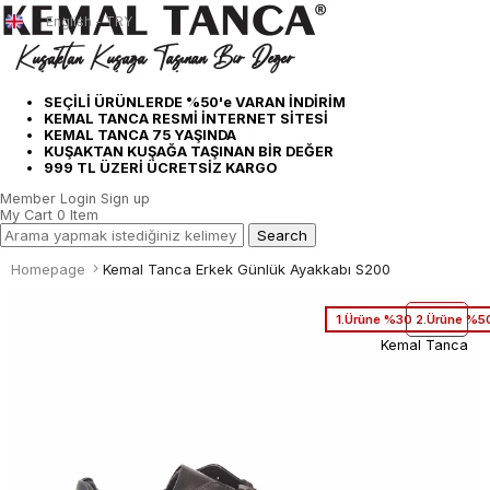
English - TRY
SEÇİLİ ÜRÜNLERDE %50'e VARAN İNDİRİM
KEMAL TANCA RESMİ İNTERNET SİTESİ
KEMAL TANCA 75 YAŞINDA
KUŞAKTAN KUŞAĞA TAŞINAN BİR DEĞER
999 TL ÜZERİ ÜCRETSİZ KARGO
Member Login
Sign up
My Cart
0
Item
Homepage
Kemal Tanca Erkek Günlük Ayakkabı S200
1.Ürüne %30 2.Ürüne %50
Kemal Tanca