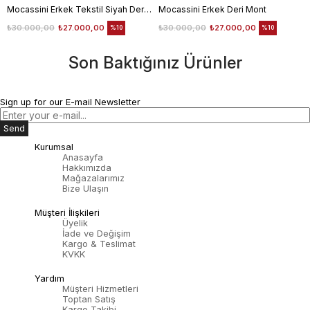
Mocassini Erkek Tekstil Siyah Deri Mont
Mocassini Erkek Deri Mont
₺30.000,00
₺27.000,00
₺30.000,00
₺27.000,00
%10
%10
Son Baktığınız Ürünler
Sign up for our E-mail Newsletter
Send
Kurumsal
Anasayfa
Hakkımızda
Mağazalarımız
Bize Ulaşın
Müşteri İlişkileri
Üyelik
İade ve Değişim
Kargo & Teslimat
KVKK
Yardım
Müşteri Hizmetleri
Toptan Satış
Kargo Takibi