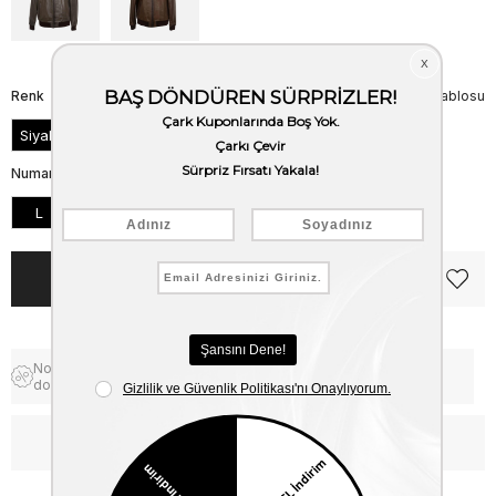
Renk
Beden Tablosu
Siyah
Numara
L
M
XL
XXL
XXXL
Notify me when the price goes
Free Shipping
down
WhatsApp’tan Bilgi Al