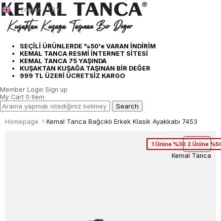
English - TRY
SEÇİLİ ÜRÜNLERDE %50'e VARAN İNDİRİM
KEMAL TANCA RESMİ İNTERNET SİTESİ
KEMAL TANCA 75 YAŞINDA
KUŞAKTAN KUŞAĞA TAŞINAN BİR DEĞER
999 TL ÜZERİ ÜCRETSİZ KARGO
Member Login
Sign up
My Cart
0
Item
Homepage
Kemal Tanca Bağcıklı Erkek Klasik Ayakkabı 7453
1.Ürüne %30 2.Ürüne %50
Kemal Tanca