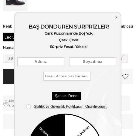
Renk
Beden Tablosu
Lacivert
Numara
39
40
41
42
43
44
45
Notify me when the price goes
Free Shipping
down
WhatsApp’tan Bilgi Al