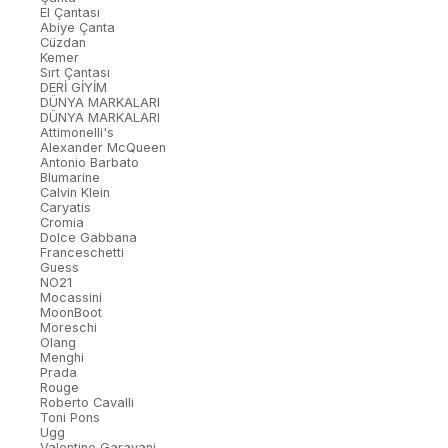
El Çantası
Abiye Çanta
Cüzdan
Kemer
Sırt Çantası
DERİ GİYİM
DÜNYA MARKALARI
DÜNYA MARKALARI
Attimonelli's
Alexander McQueen
Antonio Barbato
Blumarine
Calvin Klein
Caryatis
Cromia
Dolce Gabbana
Franceschetti
Guess
NO21
Mocassini
MoonBoot
Moreschi
Olang
Menghi
Prada
Rouge
Roberto Cavalli
Toni Pons
Ugg
Valentino Garavani