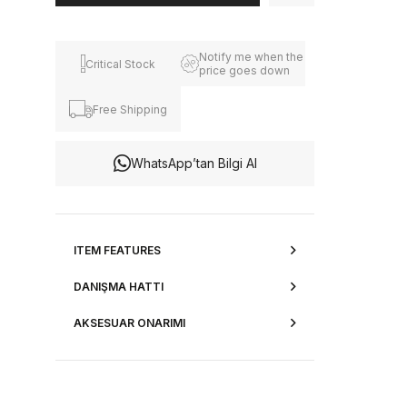
Notify me when the
Critical Stock
price goes down
Free Shipping
WhatsApp’tan Bilgi Al
ITEM FEATURES
DANIŞMA HATTI
AKSESUAR ONARIMI