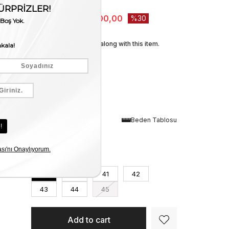
Stock Amount
:
1
₺9.000,00
₺6.300,00
30
We recommend these along with this item.
Renk
Beden Tablosu
Siyah
Numara
39
40
41
42
43
44
45