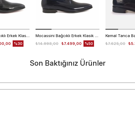
Kemal Tanca Bağcıklı Erkek Klasik Ayakkabı 700
Mocassini Bağcıklı Erkek Klasik Ayakkabı 4625
00,00
₺14.998,00
₺7.499,00
₺7.625,00
₺5.
%30
%50
Son Baktığınız Ürünler