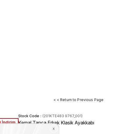
< < Return to Previous Page
Stock Code
(201KTE483 9767_001)
 İndirim
Kemal Tanca Erkek Klasik Ayakkabı
9767