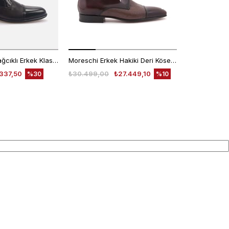
Kemal Tanca Bağcıklı Erkek Klasik Ayakkabı 7453
Moreschi Erkek Hakiki Deri Kösele Taban Kahverengi Klasik Ayakkabı
337,50
₺30.499,00
₺27.449,10
₺30.499,00
%30
%10