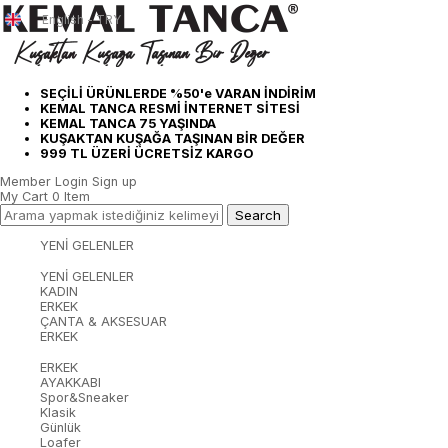
English - TRY
SEÇİLİ ÜRÜNLERDE %50'e VARAN İNDİRİM
KEMAL TANCA RESMİ İNTERNET SİTESİ
KEMAL TANCA 75 YAŞINDA
KUŞAKTAN KUŞAĞA TAŞINAN BİR DEĞER
999 TL ÜZERİ ÜCRETSİZ KARGO
Member Login
Sign up
My Cart
0
Item
YENİ GELENLER
YENİ GELENLER
KADIN
ERKEK
ÇANTA & AKSESUAR
ERKEK
ERKEK
AYAKKABI
Spor&Sneaker
Klasik
Günlük
Loafer