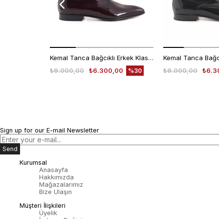
Kemal Tanca Bağcıklı Erkek Klasik Ayakkabı 700
₺9.000,00
₺6.300,00
₺9.000,00
₺6.3
%30
Sign up for our E-mail Newsletter
Send
Kurumsal
Anasayfa
Hakkımızda
Mağazalarımız
Bize Ulaşın
Müşteri İlişkileri
Üyelik