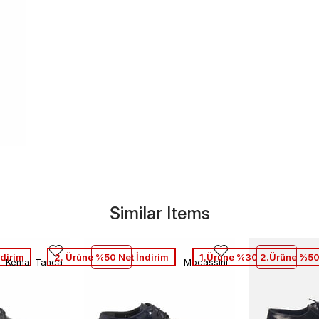
Similar Items
dirim
2. Ürüne %50 Net İndirim
1.Ürüne %30 2.Ürüne %50
Kemal Tanca
Mocassini