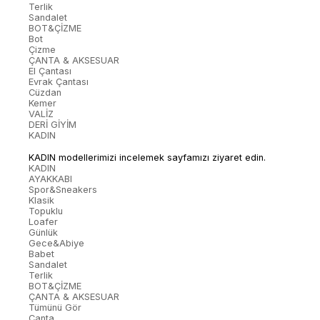
Terlik
Sandalet
BOT&ÇİZME
Bot
Çizme
ÇANTA & AKSESUAR
El Çantası
Evrak Çantası
Cüzdan
Kemer
VALİZ
DERİ GİYİM
KADIN
KADIN modellerimizi incelemek sayfamızı ziyaret edin.
KADIN
AYAKKABI
Spor&Sneakers
Klasik
Topuklu
Loafer
Günlük
Gece&Abiye
Babet
Sandalet
Terlik
BOT&ÇİZME
ÇANTA & AKSESUAR
Tümünü Gör
Çanta