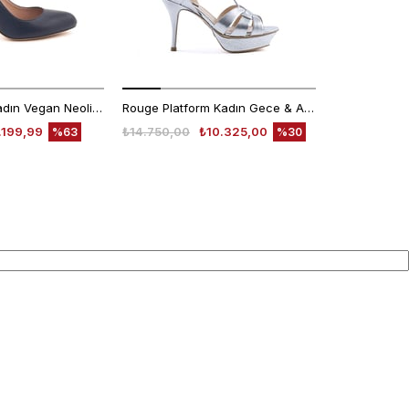
Kemal Tanca Kadın Vegan Neolit Taban Lacivert Gece & Abiye Ayakkabı
Rouge Platform Kadın Gece & Abiye Ayakkabı 666-302
.199,99
₺14.750,00
₺10.325,00
₺14.750,00
%63
%30