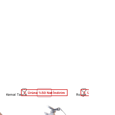
2. Ürüne %50 Net İndirim
2. Ürüne %50 Net İ
Kemal Tanca
Rouge