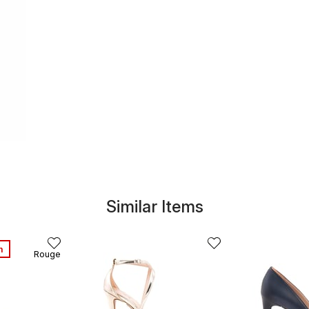
Similar Items
m
Rouge