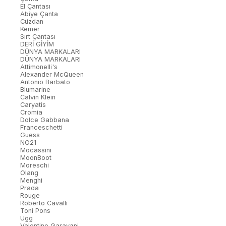
El Çantası
Abiye Çanta
Cüzdan
Kemer
Sırt Çantası
DERİ GİYİM
DÜNYA MARKALARI
DÜNYA MARKALARI
Attimonelli's
Alexander McQueen
Antonio Barbato
Blumarine
Calvin Klein
Caryatis
Cromia
Dolce Gabbana
Franceschetti
Guess
NO21
Mocassini
MoonBoot
Moreschi
Olang
Menghi
Prada
Rouge
Roberto Cavalli
Toni Pons
Ugg
Valentino Garavani