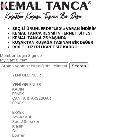
English - TRY
SEÇİLİ ÜRÜNLERDE %50'e VARAN İNDİRİM
KEMAL TANCA RESMİ İNTERNET SİTESİ
KEMAL TANCA 75 YAŞINDA
KUŞAKTAN KUŞAĞA TAŞINAN BİR DEĞER
999 TL ÜZERİ ÜCRETSİZ KARGO
Member Login
Sign up
My Cart
0
Item
YENİ GELENLER
YENİ GELENLER
KADIN
ERKEK
ÇANTA & AKSESUAR
ERKEK
ERKEK
AYAKKABI
Spor&Sneaker
Klasik
Günlük
Loafer