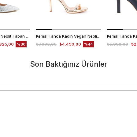
Rouge Kadın Taşlı Neolit Taban Beyaz Süet Gece & Abiye Ayakkabı
Kemal Tanca Kadın Vegan Neolit Taban Rose Gece & Abiye Sandalet
325,00
₺7.998,00
₺4.499,00
₺5.998,00
₺2
%30
%44
Son Baktığınız Ürünler