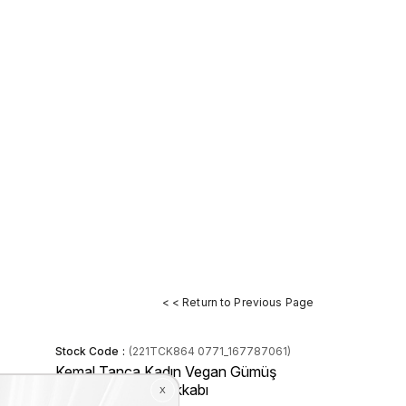
< < Return to Previous Page
Stock Code
(221TCK864 0771_167787061)
Kemal Tanca Kadın Vegan Gümüş
Gece & Abiye Ayakkabı