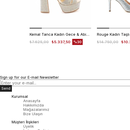
Kemal Tanca Kadın Gece & Abiye Ayakkabı 4360
₺7.625,00
₺5.337,50
₺14.750,00
₺10.
%30
Sign up for our E-mail Newsletter
Send
Kurumsal
Anasayfa
Hakkımızda
Mağazalarımız
Bize Ulaşın
Müşteri İlişkileri
Üyelik