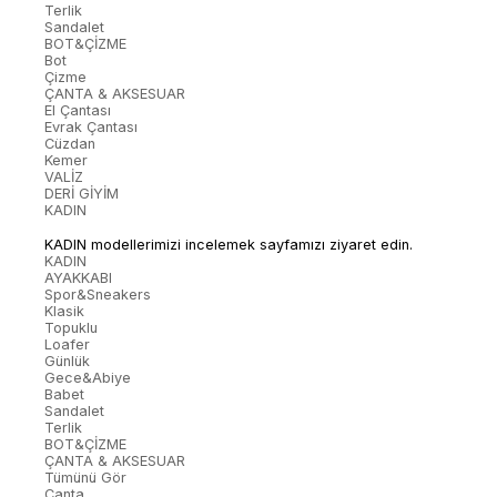
Terlik
Sandalet
BOT&ÇİZME
Bot
Çizme
ÇANTA & AKSESUAR
El Çantası
Evrak Çantası
Cüzdan
Kemer
VALİZ
DERİ GİYİM
KADIN
KADIN modellerimizi incelemek sayfamızı ziyaret edin.
KADIN
AYAKKABI
Spor&Sneakers
Klasik
Topuklu
Loafer
Günlük
Gece&Abiye
Babet
Sandalet
Terlik
BOT&ÇİZME
ÇANTA & AKSESUAR
Tümünü Gör
Çanta