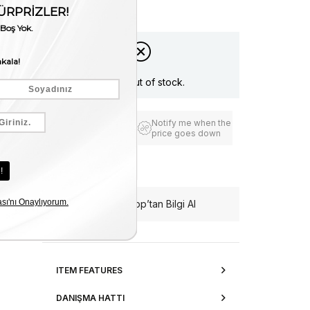
Stock Amount
:
0
Item is out of stock.
Notify me when the
Add to Favorites
price goes down
Free Shipping
WhatsApp’tan Bilgi Al
ITEM FEATURES
DANIŞMA HATTI