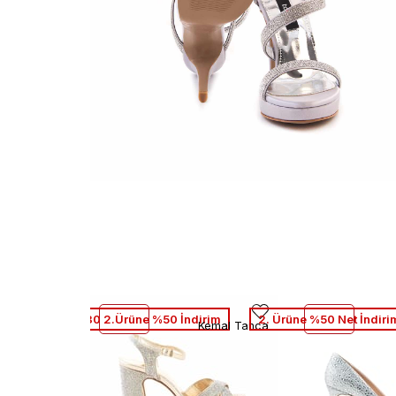
1.Ürüne %30 2.Ürüne %50 İndirim
2. Ürüne %50 Net İndiri
Kemal Tanca