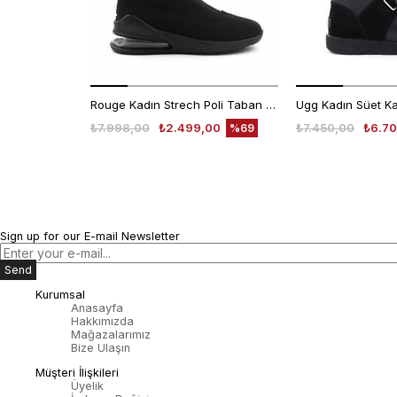
Rouge Kadın Strech Poli Taban Siyah Günlük Bot
₺7.998,00
₺2.499,00
₺7.450,00
₺6.70
%69
Sign up for our E-mail Newsletter
Send
Kurumsal
Anasayfa
Hakkımızda
Mağazalarımız
Bize Ulaşın
Müşteri İlişkileri
Üyelik