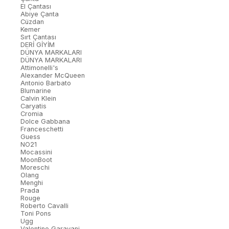
El Çantası
Abiye Çanta
Cüzdan
Kemer
Sırt Çantası
DERİ GİYİM
DÜNYA MARKALARI
DÜNYA MARKALARI
Attimonelli's
Alexander McQueen
Antonio Barbato
Blumarine
Calvin Klein
Caryatis
Cromia
Dolce Gabbana
Franceschetti
Guess
NO21
Mocassini
MoonBoot
Moreschi
Olang
Menghi
Prada
Rouge
Roberto Cavalli
Toni Pons
Ugg
Valentino Garavani