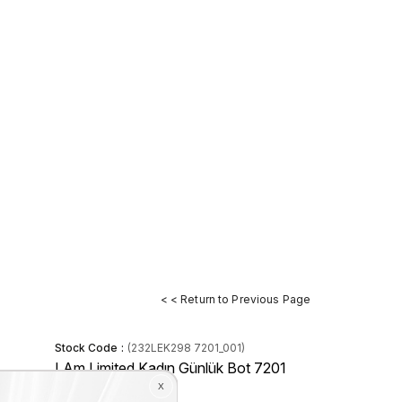
< < Return to Previous Page
Stock Code
(232LEK298 7201_001)
I Am Limited Kadın Günlük Bot 7201
Stock Amount
:
1