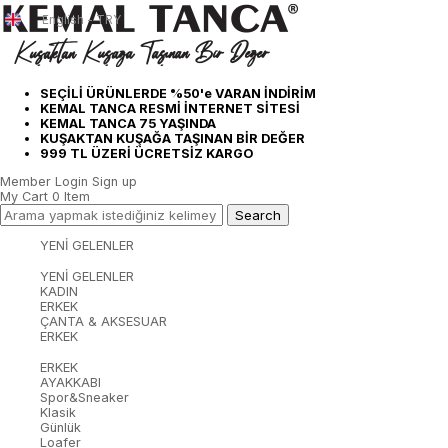
English - TRY
SEÇİLİ ÜRÜNLERDE %50'e VARAN İNDİRİM
KEMAL TANCA RESMİ İNTERNET SİTESİ
KEMAL TANCA 75 YAŞINDA
KUŞAKTAN KUŞAĞA TAŞINAN BİR DEĞER
999 TL ÜZERİ ÜCRETSİZ KARGO
Member Login
Sign up
My Cart
0
Item
YENİ GELENLER
YENİ GELENLER
KADIN
ERKEK
ÇANTA & AKSESUAR
ERKEK
ERKEK
AYAKKABI
Spor&Sneaker
Klasik
Günlük
Loafer