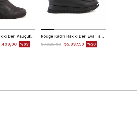
Rouge Kadın Hakiki Deri Kauçuk Taban Siyah Günlük Bot
Rouge Kadın Hakiki Deri Eva Taban Siyah Günlük Bot
4.499,00
₺7.625,00
₺5.337,50
₺7.640,00
%63
%30