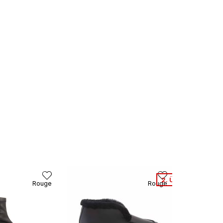
2. Ürüne %50 Net İ
Rouge
Rouge