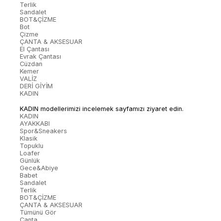
Terlik
Sandalet
BOT&ÇİZME
Bot
Çizme
ÇANTA & AKSESUAR
El Çantası
Evrak Çantası
Cüzdan
Kemer
VALİZ
DERİ GİYİM
KADIN
KADIN modellerimizi incelemek sayfamızı ziyaret edin.
KADIN
AYAKKABI
Spor&Sneakers
Klasik
Topuklu
Loafer
Günlük
Gece&Abiye
Babet
Sandalet
Terlik
BOT&ÇİZME
ÇANTA & AKSESUAR
Tümünü Gör
Çanta