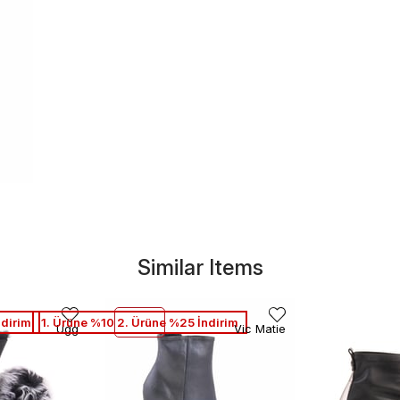
Similar Items
ndirim
1. Ürüne %10 2. Ürüne %25 İndirim
Ugg
Vic Matie