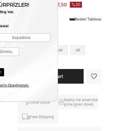
₺7.625,00
₺5.337,50
30
Renk
Beden Tablosu
Siyah
Numara
36
37
38
39
40
41
Notify me when the
Critical Stock
price goes down
Free Shipping