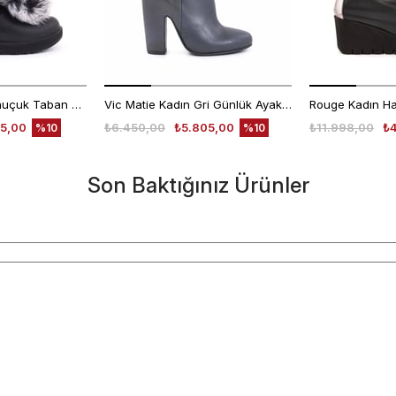
Ugg Kadın Süet Kauçuk Taban Siyah Günlük Bot
Vic Matie Kadın Gri Günlük Ayakkabı
5,00
₺6.450,00
₺5.805,00
₺11.998,00
₺
%10
%10
Son Baktığınız Ürünler