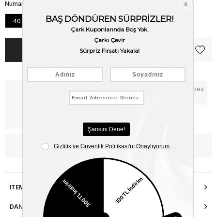
Numara
40
41
42
43
44
45
Notify me when the price goes
Critical Stock
down
Free Shipping
WhatsApp’tan Bilgi Al
ITEM FEATURES
DANIŞMA HATTI