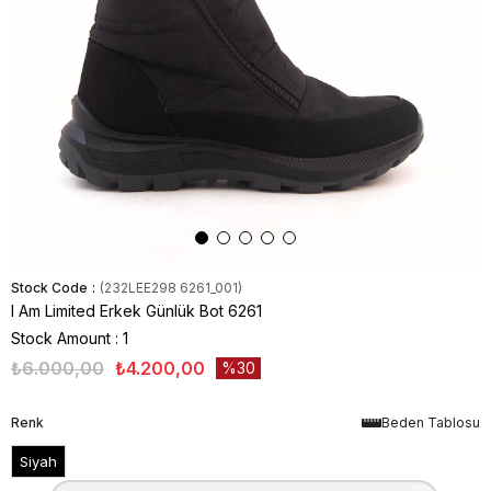
Stock Code
(232LEE298 6261_001)
I Am Limited Erkek Günlük Bot 6261
Stock Amount
:
1
₺6.000,00
₺4.200,00
30
Renk
Beden Tablosu
Siyah