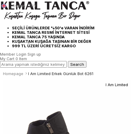
English - TRY
SEÇİLİ ÜRÜNLERDE %50'e VARAN İNDİRİM
KEMAL TANCA RESMİ İNTERNET SİTESİ
KEMAL TANCA 75 YAŞINDA
KUŞAKTAN KUŞAĞA TAŞINAN BİR DEĞER
999 TL ÜZERİ ÜCRETSİZ KARGO
Member Login
Sign up
My Cart
0
Item
Homepage
I Am Limited Erkek Günlük Bot 6261
I Am Limited