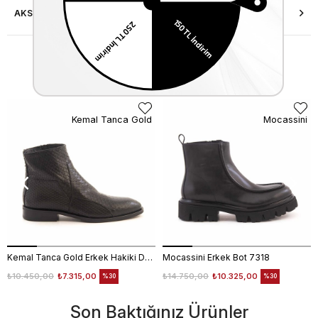
AKSESUAR ONARIMI
Similar Items
Kemal Tanca Gold
Mocassini
Kemal Tanca Gold Erkek Hakiki Deri Tpu Taban Siyah Bot
Mocassini Erkek Bot 7318
₺10.450,00
₺7.315,00
₺14.750,00
₺10.325,00
%30
%30
Son Baktığınız Ürünler