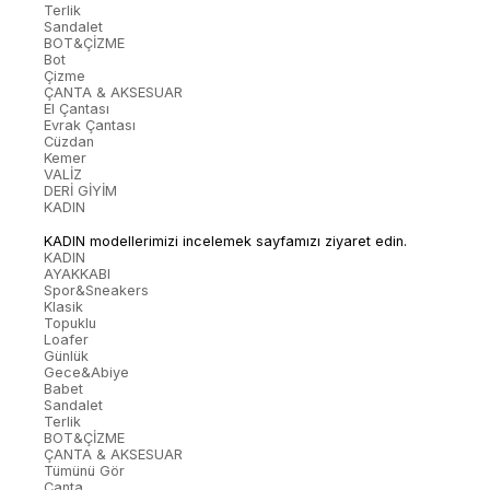
Terlik
Sandalet
BOT&ÇİZME
Bot
Çizme
ÇANTA & AKSESUAR
El Çantası
Evrak Çantası
Cüzdan
Kemer
VALİZ
DERİ GİYİM
KADIN
KADIN modellerimizi incelemek sayfamızı ziyaret edin.
KADIN
AYAKKABI
Spor&Sneakers
Klasik
Topuklu
Loafer
Günlük
Gece&Abiye
Babet
Sandalet
Terlik
BOT&ÇİZME
ÇANTA & AKSESUAR
Tümünü Gör
Çanta