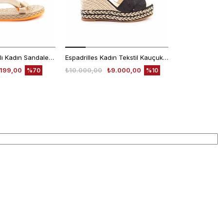
Rouge Cırt Bantlı Kadın Sandalet 1001
Espadrilles Kadın Tekstil Kauçuk Taban Negro Sandalet
.199,00
₺10.000,00
₺9.000,00
₺7.640,00
%70
%10