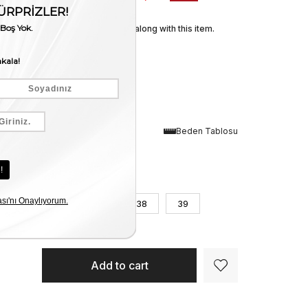
We recommend these along with this item.
Renk
Beden Tablosu
Gri Süet
Numara
36
37
38
39
40
41