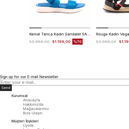
Kemal Tanca Kadın Sandalet SANDALET
₺3.998,00
₺1.199,00
₺3.998,00
₺1.1
%70
Sign up for our E-mail Newsletter
Send
Kurumsal
Anasayfa
Hakkımızda
Mağazalarımız
Bize Ulaşın
Müşteri İlişkileri
Üyelik