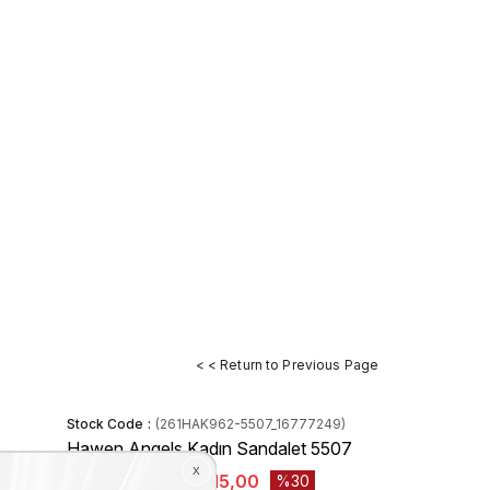
< < Return to Previous Page
Stock Code
(261HAK962-5507_16777249)
Hawen Angels Kadın Sandalet 5507
₺10.450,00
₺7.315,00
30