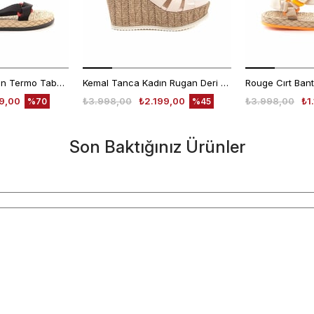
Rouge Kadın Vegan Termo Taban Siyah Sandalet Ayakkabı
Kemal Tanca Kadın Rugan Deri Neolit Taban Pudra Sandalet
99,00
₺3.998,00
₺2.199,00
₺3.998,00
₺1
%70
%45
Son Baktığınız Ürünler