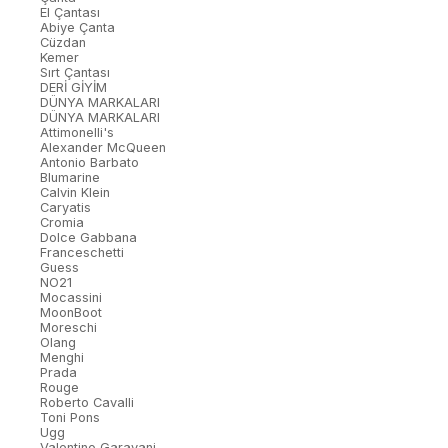
El Çantası
Abiye Çanta
Cüzdan
Kemer
Sırt Çantası
DERİ GİYİM
DÜNYA MARKALARI
DÜNYA MARKALARI
Attimonelli's
Alexander McQueen
Antonio Barbato
Blumarine
Calvin Klein
Caryatis
Cromia
Dolce Gabbana
Franceschetti
Guess
NO21
Mocassini
MoonBoot
Moreschi
Olang
Menghi
Prada
Rouge
Roberto Cavalli
Toni Pons
Ugg
Valentino Garavani