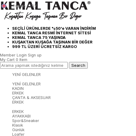
English - TRY
SEÇİLİ ÜRÜNLERDE %50'e VARAN İNDİRİM
KEMAL TANCA RESMİ İNTERNET SİTESİ
KEMAL TANCA 75 YAŞINDA
KUŞAKTAN KUŞAĞA TAŞINAN BİR DEĞER
999 TL ÜZERİ ÜCRETSİZ KARGO
Member Login
Sign up
My Cart
0
Item
YENİ GELENLER
YENİ GELENLER
KADIN
ERKEK
ÇANTA & AKSESUAR
ERKEK
ERKEK
AYAKKABI
Spor&Sneaker
Klasik
Günlük
Loafer