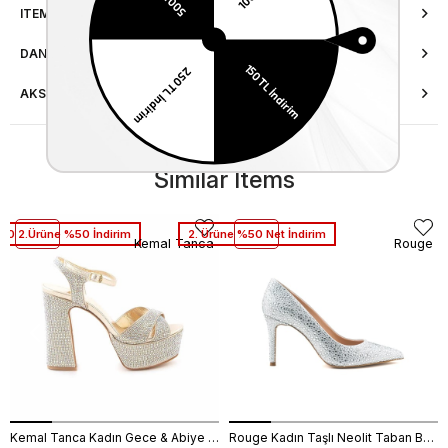
ITEM FEATURES
DANIŞMA HATTI
AKSESUAR ONARIMI
Similar Items
30 2.Ürüne %50 İndirim
2. Ürüne %50 Net İndirim
Kemal Tanca
Rouge
Kemal Tanca Kadın Gece & Abiye Ayakkabı 4360
Rouge Kadın Taşlı Neolit Taban Beyaz Süet Gece & Abiye Ayakkabı