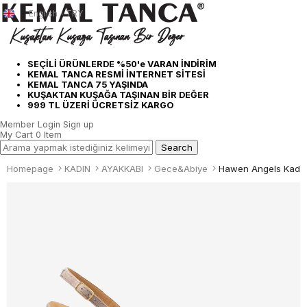
English - TRY
SEÇİLİ ÜRÜNLERDE %50'e VARAN İNDİRİM
KEMAL TANCA RESMİ İNTERNET SİTESİ
KEMAL TANCA 75 YAŞINDA
KUŞAKTAN KUŞAĞA TAŞINAN BİR DEĞER
999 TL ÜZERİ ÜCRETSİZ KARGO
Member Login
Sign up
My Cart
0
Item
Homepage
KADIN
AYAKKABI
Gece&Abiye
Hawen Angels Kadın