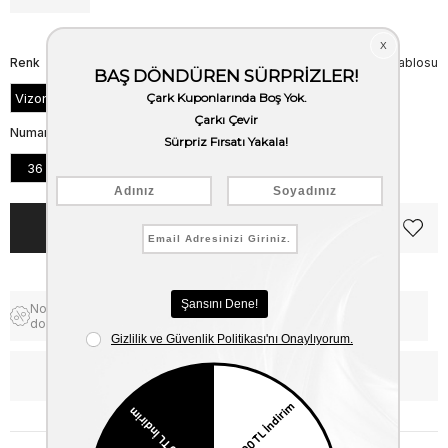
Renk
Beden Tablosu
Vizon Süet
Numara
36
37
38
39
40
Notify me when the price goes
Free Shipping
down
WhatsApp’tan Bilgi Al