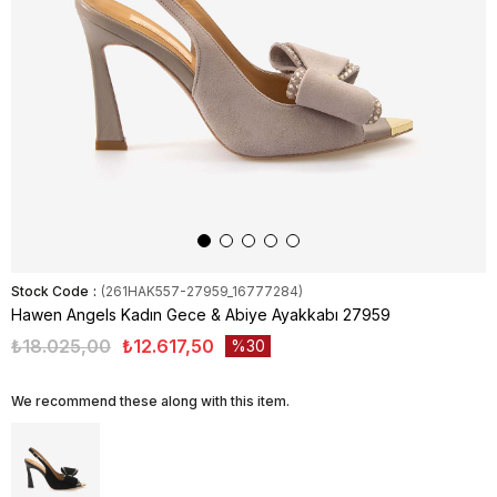
Stock Code
(261HAK557-27959_16777284)
Hawen Angels Kadın Gece & Abiye Ayakkabı 27959
₺18.025,00
₺12.617,50
30
We recommend these along with this item.