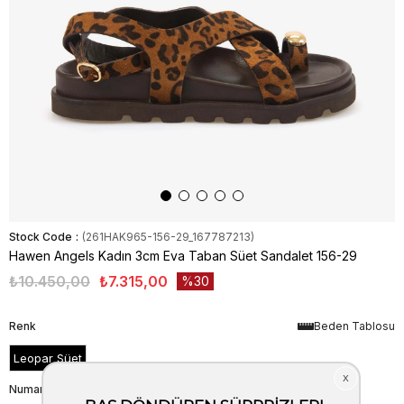
Stock Code
(261HAK965-156-29_167787213)
Hawen Angels Kadın 3cm Eva Taban Süet Sandalet 156-29
₺10.450,00
₺7.315,00
30
Renk
Beden Tablosu
Leopar Süet
Numara