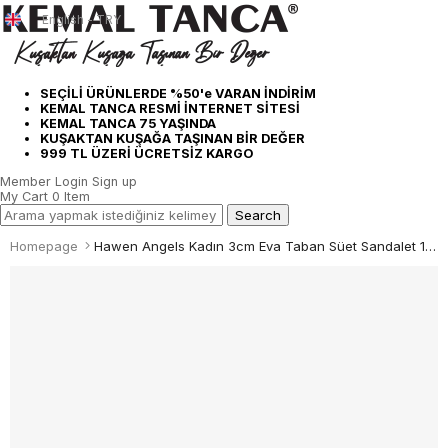
English - TRY
SEÇİLİ ÜRÜNLERDE %50'e VARAN İNDİRİM
KEMAL TANCA RESMİ İNTERNET SİTESİ
KEMAL TANCA 75 YAŞINDA
KUŞAKTAN KUŞAĞA TAŞINAN BİR DEĞER
999 TL ÜZERİ ÜCRETSİZ KARGO
Member Login
Sign up
My Cart
0
Item
Homepage
Hawen Angels Kadın 3cm Eva Taban Süet Sandalet 156-29