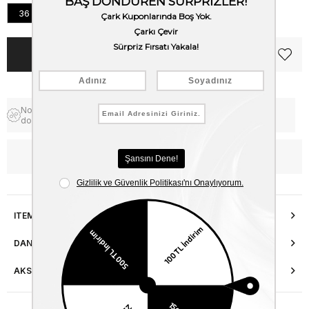
36
37
38
39
40
Notify me when the price goes
Free Shipping
down
WhatsApp’tan Bilgi Al
ITEM FEATURES
DANIŞMA HATTI
AKSESUAR ONARIMI