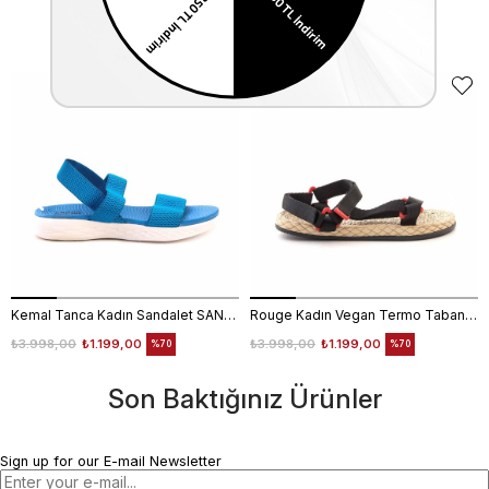
Similar Items
Kemal Tanca Kadın Sandalet SANDALET
Rouge Kadın Vegan Termo Taban Siyah Sandalet Ayakkabı
₺3.998,00
₺1.199,00
₺3.998,00
₺1.199,00
%70
%70
Son Baktığınız Ürünler
Sign up for our E-mail Newsletter