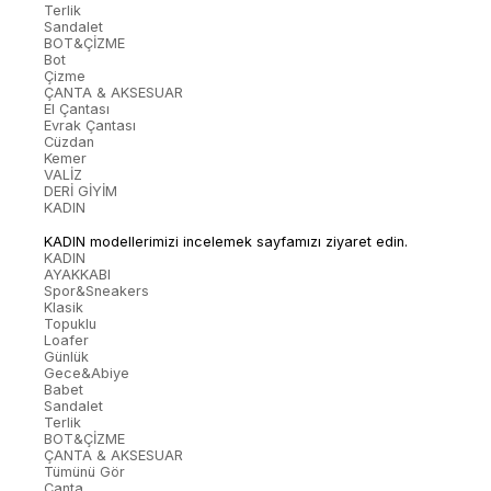
Terlik
Sandalet
BOT&ÇİZME
Bot
Çizme
ÇANTA & AKSESUAR
El Çantası
Evrak Çantası
Cüzdan
Kemer
VALİZ
DERİ GİYİM
KADIN
KADIN modellerimizi incelemek sayfamızı ziyaret edin.
KADIN
AYAKKABI
Spor&Sneakers
Klasik
Topuklu
Loafer
Günlük
Gece&Abiye
Babet
Sandalet
Terlik
BOT&ÇİZME
ÇANTA & AKSESUAR
Tümünü Gör
Çanta