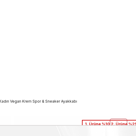
Kadın Vegan Krem Spor & Sneaker Ayakkabı
1. Ürüne %10 2. Ürüne %25
Guess