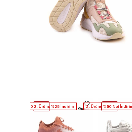
1. Ürüne %10 2. Ürüne %25 İndirim
2. Ürüne %50 Net İndiri
Guess