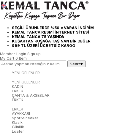
English - TRY
SEÇİLİ ÜRÜNLERDE %50'e VARAN İNDİRİM
KEMAL TANCA RESMİ İNTERNET SİTESİ
KEMAL TANCA 75 YAŞINDA
KUŞAKTAN KUŞAĞA TAŞINAN BİR DEĞER
999 TL ÜZERİ ÜCRETSİZ KARGO
Member Login
Sign up
My Cart
0
Item
YENİ GELENLER
YENİ GELENLER
KADIN
ERKEK
ÇANTA & AKSESUAR
ERKEK
ERKEK
AYAKKABI
Spor&Sneaker
Klasik
Günlük
Loafer