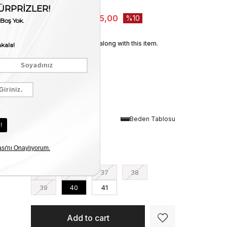
Stock Amount
:
1
₺5.250,00
₺4.725,00
10
We recommend these along with this item.
Renk
Beden Tablosu
Cream
Numara
35
36
37
38
39
40
41