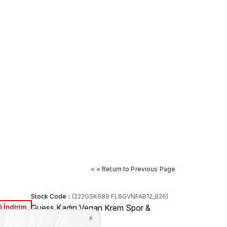
< < Return to Previous Page
Stock Code
(222GSK689 FL6GVNFAB12_926)
 İndirim
Guess Kadın Vegan Krem Spor &
Sneaker Ayakkabı