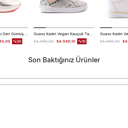
Rouge Kadın Hakiki Deri Gümüş Spor & Sneaker Ayakkabı
Guess Kadın Vegan Kauçuk Taban Gümüş Spor & Sneaker Ayakkabı
40,00
₺4.499,00
₺4.049,10
₺5.499,00
₺4
%30
%10
Son Baktığınız Ürünler