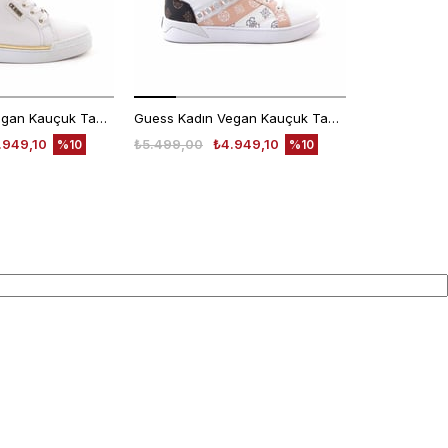
Guess Kadın Vegan Kauçuk Taban Beyaz Spor & Sneaker Ayakkabı
Guess Kadın Vegan Kauçuk Taban Beyaz Spor & Sneaker Ayakkabı
.949,10
₺5.499,00
₺4.949,10
₺7.625,00
%10
%10