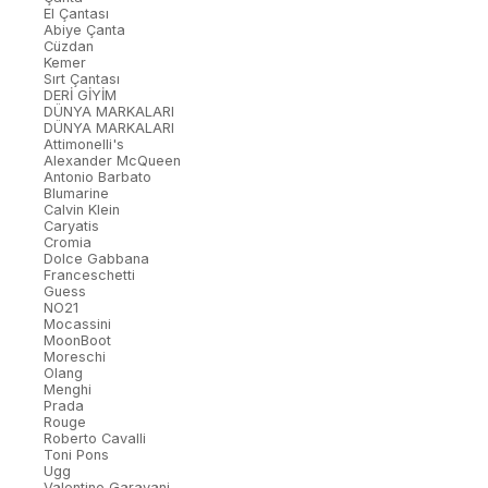
El Çantası
Abiye Çanta
Cüzdan
Kemer
Sırt Çantası
DERİ GİYİM
DÜNYA MARKALARI
DÜNYA MARKALARI
Attimonelli's
Alexander McQueen
Antonio Barbato
Blumarine
Calvin Klein
Caryatis
Cromia
Dolce Gabbana
Franceschetti
Guess
NO21
Mocassini
MoonBoot
Moreschi
Olang
Menghi
Prada
Rouge
Roberto Cavalli
Toni Pons
Ugg
Valentino Garavani