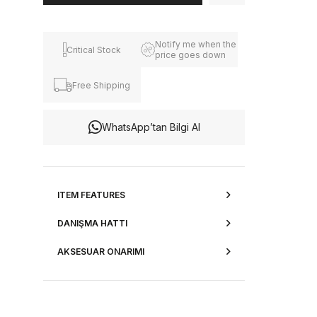
Notify me when the
Critical Stock
price goes down
Free Shipping
WhatsApp’tan Bilgi Al
ITEM FEATURES
DANIŞMA HATTI
AKSESUAR ONARIMI