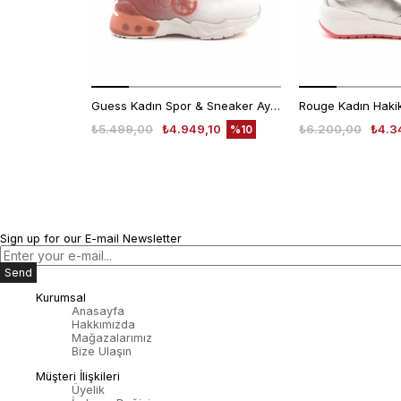
Guess Kadın Spor & Sneaker Ayakkabı FL6T2CELE12
₺5.499,00
₺4.949,10
₺6.200,00
₺4.3
%10
Sign up for our E-mail Newsletter
Send
Kurumsal
Anasayfa
Hakkımızda
Mağazalarımız
Bize Ulaşın
Müşteri İlişkileri
Üyelik