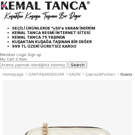
English - TRY
SEÇİLİ ÜRÜNLERDE %50'e VARAN İNDİRİM
KEMAL TANCA RESMİ İNTERNET SİTESİ
KEMAL TANCA 75 YAŞINDA
KUŞAKTAN KUŞAĞA TAŞINAN BİR DEĞER
999 TL ÜZERİ ÜCRETSİZ KARGO
Member Login
Sign up
My Cart
0
Item
Homepage
ÇANTA&AKSESUAR
KADIN
Çapraz&Postacı
Guess 