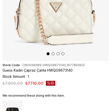
Stock Code
(260GSK689-HWQG9673140_167786963)
Guess Kadın Çapraz Çanta HWQG9673140
Stock Amount
:
1
₺7.900,00
₺7.110,00
10
We recommend these along with this item.