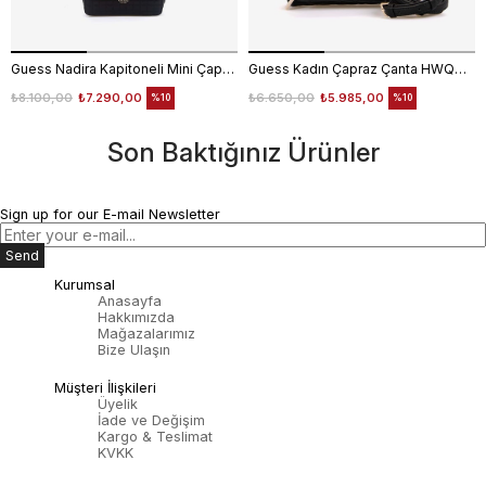
Guess Nadira Kapitoneli Mini Çapraz Çanta HWQG8424210
Guess Kadın Çapraz Çanta HWQG9508140
₺8.100,00
₺7.290,00
₺6.650,00
₺5.985,00
%10
%10
Son Baktığınız Ürünler
Sign up for our E-mail Newsletter
Send
Kurumsal
Anasayfa
Hakkımızda
Mağazalarımız
Bize Ulaşın
Müşteri İlişkileri
Üyelik
İade ve Değişim
Kargo & Teslimat
KVKK