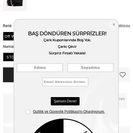
Renk
Beden Tablosu
Off White
Numara
STD
Notify me when the price goes
Critical Stock
down
Free Shipping