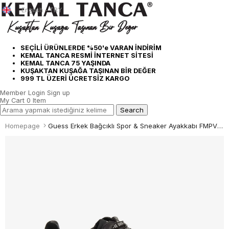
English - TRY
SEÇİLİ ÜRÜNLERDE %50'e VARAN İNDİRİM
KEMAL TANCA RESMİ İNTERNET SİTESİ
KEMAL TANCA 75 YAŞINDA
KUŞAKTAN KUŞAĞA TAŞINAN BİR DEĞER
999 TL ÜZERİ ÜCRETSİZ KARGO
Member Login
Sign up
My Cart
0
Item
Homepage
Guess Erkek Bağcıklı Spor & Sneaker Ayakkabı FMPVIBSUE12