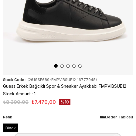
Stock Code
(261GSE689-FMPVIBSUE12_16777948)
Guess Erkek Bağcıklı Spor & Sneaker Ayakkabı FMPVIBSUE12
Stock Amount
:
1
₺8.300,00
₺7.470,00
10
Renk
Beden Tablosu
Black