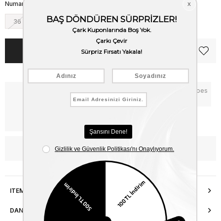
Numara
36
37
38
39
40
Notify me when the price goes
Critical Stock
down
Free Shipping
WhatsApp’tan Bilgi Al
ITEM FEATURES
DANIŞMA HATTI