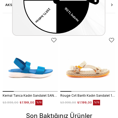
AKSESUAR ONARIMI
Similar Items
Kemal Tanca Kadın Sandalet SANDALET
Rouge Cırt Bantlı Kadın Sandalet 1001
₺3.998,00
₺1.199,00
₺3.998,00
₺1.199,00
%70
%70
Son Baktığınız Ürünler