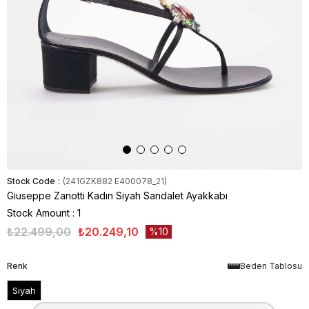
Stock Code
(241GZK882 E400078_21)
Giuseppe Zanotti Kadın Siyah Sandalet Ayakkabı
Stock Amount
:
1
₺22.499,00
₺20.249,10
10
Renk
Beden Tablosu
Siyah