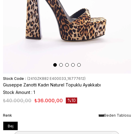
Stock Code
(241GZK882 E400033_16777612)
Giuseppe Zanotti Kadın Naturel Topuklu Ayakkabı
Stock Amount
:
1
₺40.000,00
₺36.000,00
10
Renk
Beden Tablosu
Bej