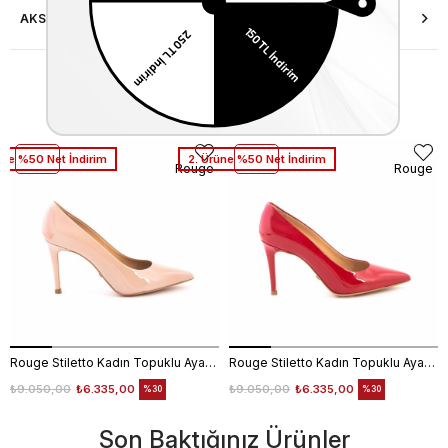
AKSESUAR ONARIMI
Similar Items
üne %50 Net İndirim
2. Ürüne %50 Net İndirim
Rouge
Rouge
Rouge Stiletto Kadın Topuklu Ayakkabı 4924-02V8
Rouge Stiletto Kadın Topuklu Ayakkabı 4924-02V8
₺9.050,00
₺6.335,00
₺9.050,00
₺6.335,00
%30
%30
Son Baktığınız Ürünler