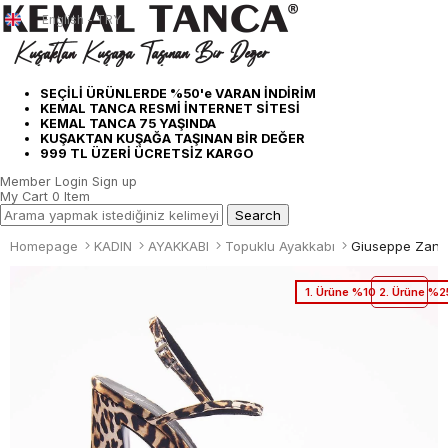
English - TRY
SEÇİLİ ÜRÜNLERDE %50'e VARAN İNDİRİM
KEMAL TANCA RESMİ İNTERNET SİTESİ
KEMAL TANCA 75 YAŞINDA
KUŞAKTAN KUŞAĞA TAŞINAN BİR DEĞER
999 TL ÜZERİ ÜCRETSİZ KARGO
Member Login
Sign up
My Cart
0
Item
Homepage
KADIN
AYAKKABI
Topuklu Ayakkabı
Giuseppe Zanot
1. Ürüne %10 2. Ürüne %2