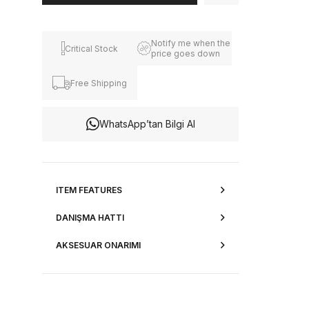
Notify me when the
Critical Stock
price goes down
Free Shipping
WhatsApp’tan Bilgi Al
ITEM FEATURES
DANIŞMA HATTI
AKSESUAR ONARIMI