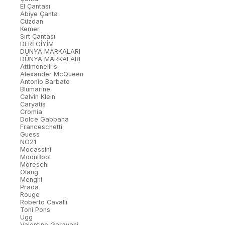
El Çantası
Abiye Çanta
Cüzdan
Kemer
Sırt Çantası
DERİ GİYİM
DÜNYA MARKALARI
DÜNYA MARKALARI
Attimonelli's
Alexander McQueen
Antonio Barbato
Blumarine
Calvin Klein
Caryatis
Cromia
Dolce Gabbana
Franceschetti
Guess
NO21
Mocassini
MoonBoot
Moreschi
Olang
Menghi
Prada
Rouge
Roberto Cavalli
Toni Pons
Ugg
Valentino Garavani