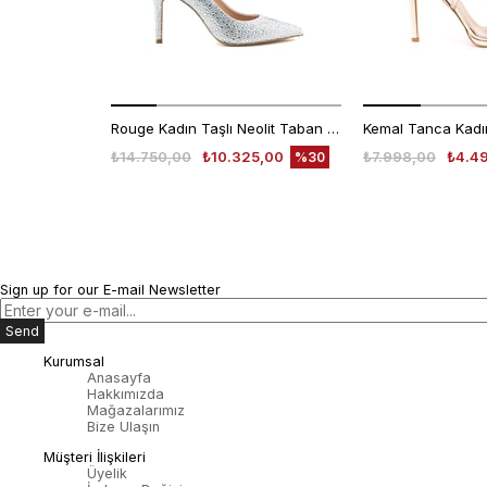
Rouge Kadın Taşlı Neolit Taban Beyaz Süet Gece & Abiye Ayakkabı
₺14.750,00
₺10.325,00
₺7.998,00
₺4.4
%30
Sign up for our E-mail Newsletter
Send
Kurumsal
Anasayfa
Hakkımızda
Mağazalarımız
Bize Ulaşın
Müşteri İlişkileri
Üyelik