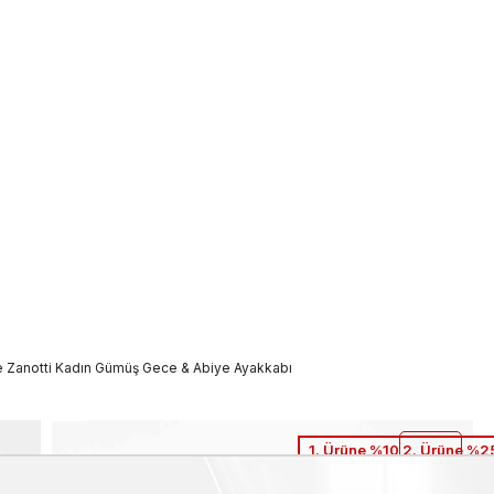
 Zanotti Kadın Gümüş Gece & Abiye Ayakkabı
1. Ürüne %10 2. Ürüne %25