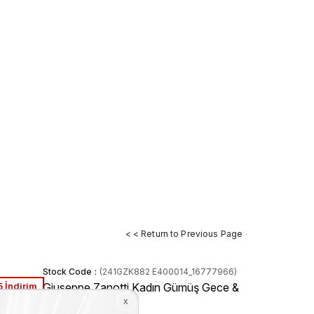
< < Return to Previous Page
Stock Code
(241GZK882 E400014_16777966)
 İndirim
Giuseppe Zanotti Kadın Gümüş Gece &
Abiye Ayakkabı