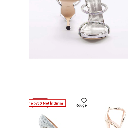
2. Ürüne %50 Net İndirim
Rouge