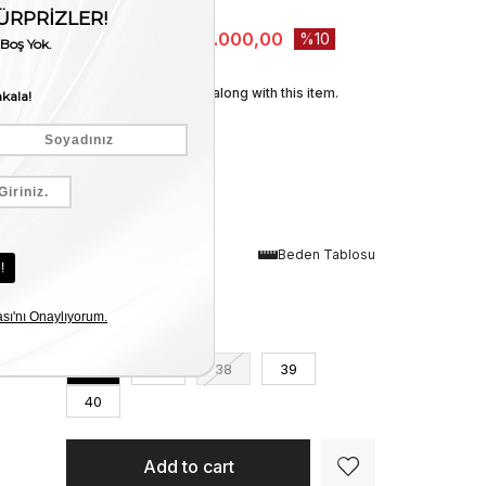
Stock Amount
:
1
₺40.000,00
₺36.000,00
10
We recommend these along with this item.
Renk
Beden Tablosu
Gri
Numara
36
37
38
39
40