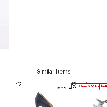
Similar Items
2. Ürüne %50 Net İnd
Kemal Tanca