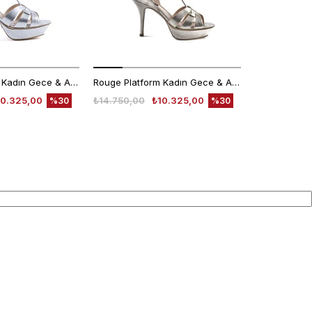
Rouge Platform Kadın Gece & Abiye Ayakkabı 666-302
Rouge Platform Kadın Gece & Abiye Ayakkabı 666-302
10.325,00
₺14.750,00
₺10.325,00
%30
%30