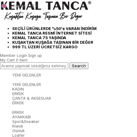
English - TRY
SEÇİLİ ÜRÜNLERDE %50'e VARAN İNDİRİM
KEMAL TANCA RESMİ İNTERNET SİTESİ
KEMAL TANCA 75 YAŞINDA
KUŞAKTAN KUŞAĞA TAŞINAN BİR DEĞER
999 TL ÜZERİ ÜCRETSİZ KARGO
Member Login
Sign up
My Cart
0
Item
YENİ GELENLER
YENİ GELENLER
KADIN
ERKEK
ÇANTA & AKSESUAR
ERKEK
ERKEK
AYAKKABI
Spor&Sneaker
Klasik
Günlük
Loafer