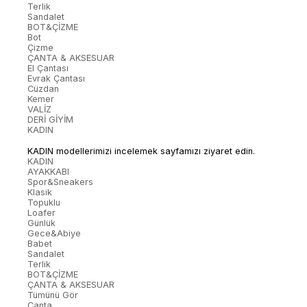
Terlik
Sandalet
BOT&ÇİZME
Bot
Çizme
ÇANTA & AKSESUAR
El Çantası
Evrak Çantası
Cüzdan
Kemer
VALİZ
DERİ GİYİM
KADIN
KADIN modellerimizi incelemek sayfamızı ziyaret edin.
KADIN
AYAKKABI
Spor&Sneakers
Klasik
Topuklu
Loafer
Günlük
Gece&Abiye
Babet
Sandalet
Terlik
BOT&ÇİZME
ÇANTA & AKSESUAR
Tümünü Gör
Çanta