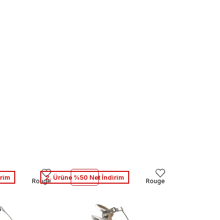
irim
2. Ürüne %50 Net İndirim
Rouge
Rouge