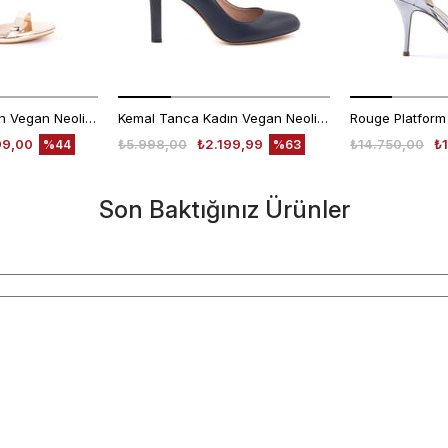
Kemal Tanca Kadın Vegan Neolit Taban Rose Gece & Abiye Sandalet
Kemal Tanca Kadın Vegan Neolit Taban Lacivert Gece & Abiye Ayakkabı
99,00
₺5.998,00
₺2.199,99
₺14.750,00
₺
%44
%63
Son Baktığınız Ürünler