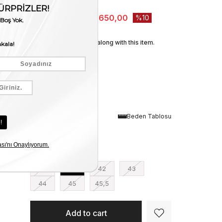
Stock Amount
:
1
₺48.500,00
₺43.650,00
10
We recommend these along with this item.
Renk
Beden Tablosu
Siyah
Numara
40
41
42
43
44
45
45,5