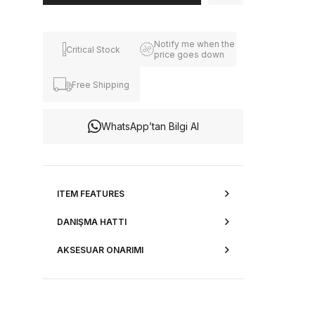
Notify me when the
Critical Stock
price goes down
Free Shipping
WhatsApp’tan Bilgi Al
ITEM FEATURES
DANIŞMA HATTI
AKSESUAR ONARIMI