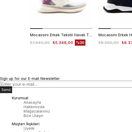
Mocassini Erkek Tekstil Havalı Taban Beyaz Spor & Sneaker Ayakkabı
₺7.640,00
₺5.348,00
₺9.050,00
₺6.3
%30
Sign up for our E-mail Newsletter
Send
Kurumsal
Anasayfa
Hakkımızda
Mağazalarımız
Bize Ulaşın
Müşteri İlişkileri
Üyelik