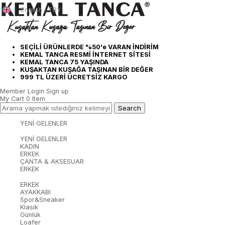
English - TRY
SEÇİLİ ÜRÜNLERDE %50'e VARAN İNDİRİM
KEMAL TANCA RESMİ İNTERNET SİTESİ
KEMAL TANCA 75 YAŞINDA
KUŞAKTAN KUŞAĞA TAŞINAN BİR DEĞER
999 TL ÜZERİ ÜCRETSİZ KARGO
Member Login
Sign up
My Cart
0
Item
YENİ GELENLER
YENİ GELENLER
KADIN
ERKEK
ÇANTA & AKSESUAR
ERKEK
ERKEK
AYAKKABI
Spor&Sneaker
Klasik
Günlük
Loafer