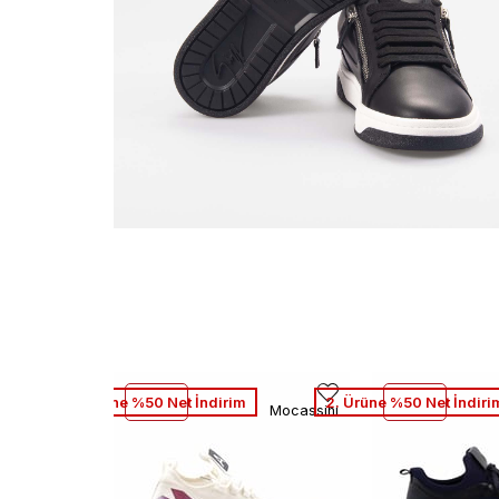
2. Ürüne %50 Net İndirim
2. Ürüne %50 Net İndiri
Mocassini