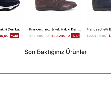
Mocassini Erkek Hakiki Deri Lacivert Spor & Sneaker Ayakkabı
Franceschetti Erkek Hakiki Deri Kauçuk Taban Koyu Kahverengi Spor & Sneaker Ayakkabı
35,00
₺22.499,00
₺20.249,10
₺22.499,00
₺
%30
%10
Son Baktığınız Ürünler