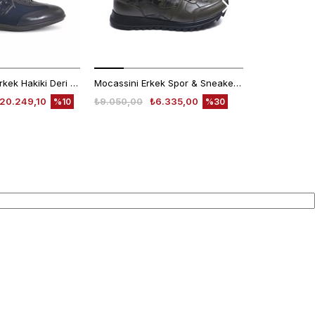
Franceschetti Erkek Hakiki Deri Kauçuk Taban Mavi Spor & Sneaker Ayakkabı
Mocassini Erkek Spor & Sneaker Ayakkabı D2506X
20.249,10
₺9.050,00
₺6.335,00
₺4.780,00
%10
%30