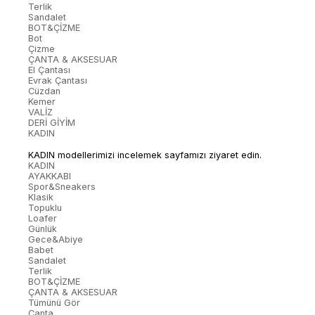
Terlik
Sandalet
BOT&ÇİZME
Bot
Çizme
ÇANTA & AKSESUAR
El Çantası
Evrak Çantası
Cüzdan
Kemer
VALİZ
DERİ GİYİM
KADIN
KADIN modellerimizi incelemek sayfamızı ziyaret edin.
KADIN
AYAKKABI
Spor&Sneakers
Klasik
Topuklu
Loafer
Günlük
Gece&Abiye
Babet
Sandalet
Terlik
BOT&ÇİZME
ÇANTA & AKSESUAR
Tümünü Gör
Çanta