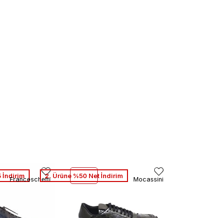
 İndirim
2. Ürüne %50 Net İndirim
Franceschetti
Mocassini