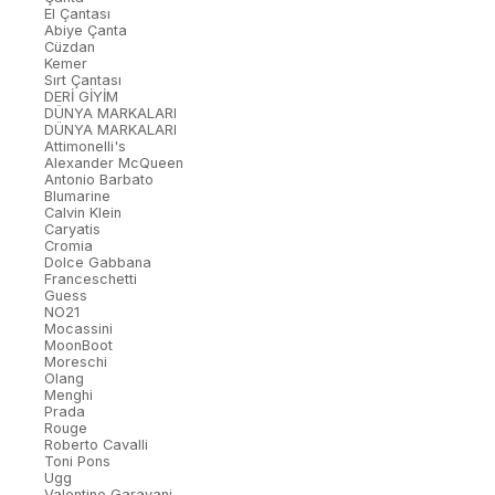
El Çantası
Abiye Çanta
Cüzdan
Kemer
Sırt Çantası
DERİ GİYİM
DÜNYA MARKALARI
DÜNYA MARKALARI
Attimonelli's
Alexander McQueen
Antonio Barbato
Blumarine
Calvin Klein
Caryatis
Cromia
Dolce Gabbana
Franceschetti
Guess
NO21
Mocassini
MoonBoot
Moreschi
Olang
Menghi
Prada
Rouge
Roberto Cavalli
Toni Pons
Ugg
Valentino Garavani