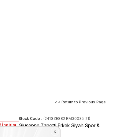
< < Return to Previous Page
Stock Code
(241GZE882 RM30035_21)
 İndirim
Giuseppe Zanotti Erkek Siyah Spor &
Sneaker Ayakkabı