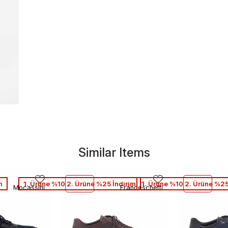
Similar Items
m
1. Ürüne %10 2. Ürüne %25 İndirim
1. Ürüne %10 2. Ürüne %25
Mocassini
Franceschetti