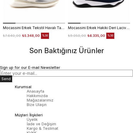
Mocassini Erkek Tekstil Havalı Taban Beyaz Spor & Sneaker Ayakkabı
Mocassini Erkek Hakiki Deri Lacivert Spor & Sneaker Ayakkabı
₺7.640,00
₺5.348,00
₺9.050,00
₺6.335,00
%30
%30
Son Baktığınız Ürünler
Sign up for our E-mail Newsletter
Send
Kurumsal
Anasayfa
Hakkımızda
Mağazalarımız
Bize Ulaşın
Müşteri İlişkileri
Üyelik
İade ve Değişim
Kargo & Teslimat
KVKK