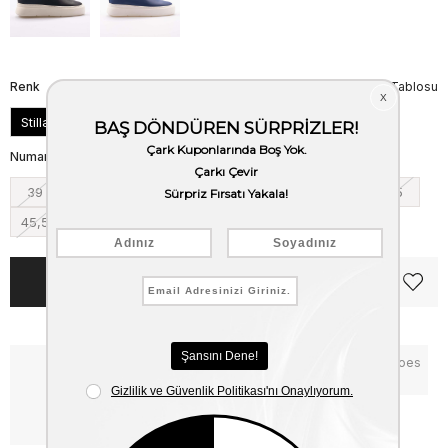
Renk
Beden Tablosu
Stilla
Numara
39
40
41
42
43
44
45
45,5
Notify me when the price goes
Critical Stock
down
Free Shipping