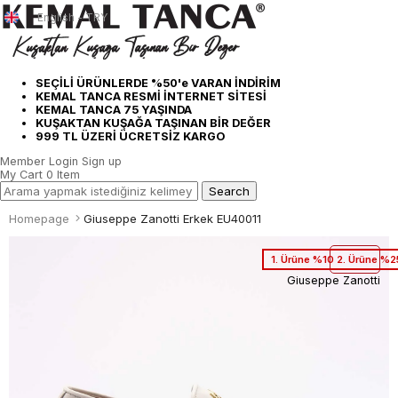
English - TRY
SEÇİLİ ÜRÜNLERDE %50'e VARAN İNDİRİM
KEMAL TANCA RESMİ İNTERNET SİTESİ
KEMAL TANCA 75 YAŞINDA
KUŞAKTAN KUŞAĞA TAŞINAN BİR DEĞER
999 TL ÜZERİ ÜCRETSİZ KARGO
Member Login
Sign up
My Cart
0
Item
Homepage
Giuseppe Zanotti Erkek EU40011
1. Ürüne %10 2. Ürüne %2
Giuseppe Zanotti