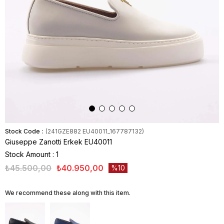
Stock Code
(241GZE882 EU40011_167787132)
Giuseppe Zanotti Erkek EU40011
Stock Amount
:
1
₺45.500,00
₺40.950,00
10
We recommend these along with this item.