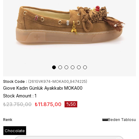
Stock Code
(261GVK974-MOKA00_9474225)
Giove Kadın Günlük Ayakkabı MOKA00
Stock Amount
:
1
₺23.750,00
₺11.875,00
50
Renk
Beden Tablosu
Chocolate