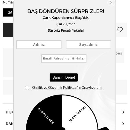
Numara
36
37
38
39
40
Notify me when the price goes
Critical Stock
down
Free Shipping
WhatsApp’tan Bilgi Al
ITEM FEATURES
DANIŞMA HATTI