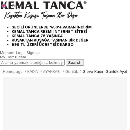
English - TRY
SEÇİLİ ÜRÜNLERDE %50'e VARAN İNDİRİM
KEMAL TANCA RESMİ İNTERNET SİTESİ
KEMAL TANCA 75 YAŞINDA
KUŞAKTAN KUŞAĞA TAŞINAN BİR DEĞER
999 TL ÜZERİ ÜCRETSİZ KARGO
Member Login
Sign up
My Cart
0
Item
Homepage
KADIN
AYAKKABI
Günlük
Giove Kadın Günlük Aya