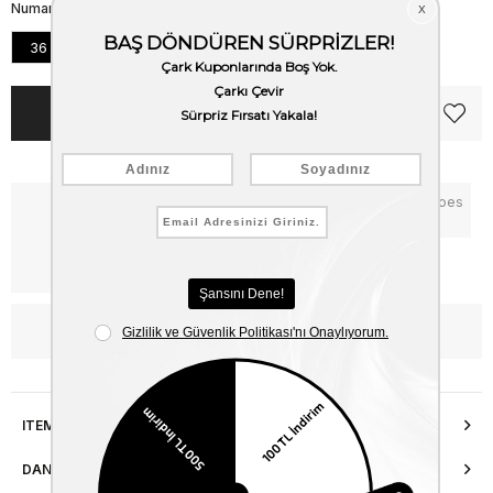
Numara
36
37
38
39
40
Notify me when the price goes
Critical Stock
down
Free Shipping
WhatsApp’tan Bilgi Al
ITEM FEATURES
DANIŞMA HATTI