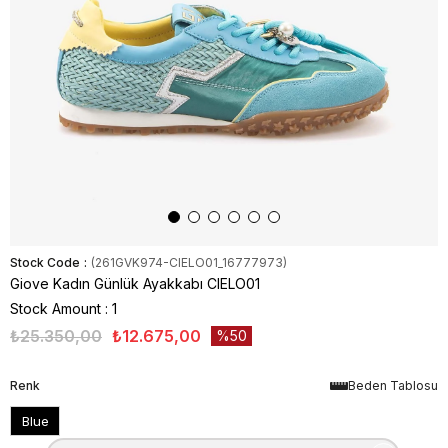
Stock Code
(261GVK974-CIELO01_16777973)
Giove Kadın Günlük Ayakkabı CIELO01
Stock Amount
:
1
₺25.350,00
₺12.675,00
50
Renk
Beden Tablosu
Blue