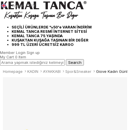
English - TRY
SEÇİLİ ÜRÜNLERDE %50'e VARAN İNDİRİM
KEMAL TANCA RESMİ İNTERNET SİTESİ
KEMAL TANCA 75 YAŞINDA
KUŞAKTAN KUŞAĞA TAŞINAN BİR DEĞER
999 TL ÜZERİ ÜCRETSİZ KARGO
Member Login
Sign up
My Cart
0
Item
Homepage
KADIN
AYAKKABI
Spor&Sneaker
Giove Kadın Günlü