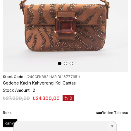
Stock Code
(240GEK883 HABIBI_16777951)
Gedebe Kadın Kahverengi Kol Çantası
Stock Amount
:
2
₺27.000,00
₺24.300,00
10
Renk
Beden Tablosu
Kahve