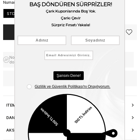
Numara
STD
Notify me when the price goes
Free Shipping
down
WhatsApp’tan Bilgi Al
ITEM FEATURES
DANIŞMA HATTI
AKSESUAR ONARIMI