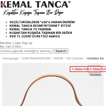
English - TRY
SEÇİLİ ÜRÜNLERDE %50'e VARAN İNDİRİM
KEMAL TANCA RESMİ İNTERNET SİTESİ
KEMAL TANCA 75 YAŞINDA
KUŞAKTAN KUŞAĞA TAŞINAN BİR DEĞER
999 TL ÜZERİ ÜCRETSİZ KARGO
Member Login
Sign up
My Cart
0
Item
Homepage
ÇANTA&AKSESUAR
KADIN
Kol Çantası
Gedebe Kadı
1. Ürüne %10 2. Ürüne %2
Gedebe