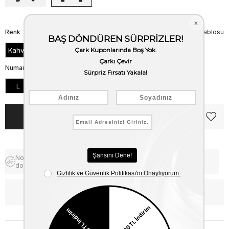
Renk
Beden Tablosu
Kahve
Numara
L
M
S
XL
XXL
XXXL
Notify me when the price goes
Free Shipping
down
WhatsApp’tan Bilgi Al