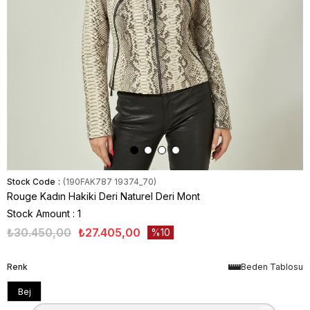
Stock Code
(190FAK787 19374_70)
Rouge Kadın Hakiki Deri Naturel Deri Mont
Stock Amount
:
1
₺30.450,00
₺27.405,00
10
Renk
Beden Tablosu
Bej