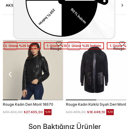
AKSESUAR ONARIMI
Similar Items
%10 2. Ürüne %25 İndirim
1. Ürüne %10 2. Ürüne %25 İndirim
1. Ürüne %1
Rouge
Rouge
Rouge Kadın Deri Mont 18670
Rouge Kadın Kürklü Siyah Deri Mont
₺30.450,00
₺27.405,00
₺20.499,00
₺18.449,10
%10
%10
Son Baktığınız Ürünler