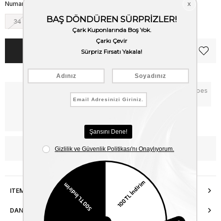
Numara
34
36
38
40
42
Notify me when the price goes
Critical Stock
down
Free Shipping
WhatsApp’tan Bilgi Al
ITEM FEATURES
DANIŞMA HATTI