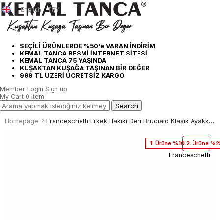
English - TRY
SEÇİLİ ÜRÜNLERDE %50'e VARAN İNDİRİM
KEMAL TANCA RESMİ İNTERNET SİTESİ
KEMAL TANCA 75 YAŞINDA
KUŞAKTAN KUŞAĞA TAŞINAN BİR DEĞER
999 TL ÜZERİ ÜCRETSİZ KARGO
Member Login
Sign up
My Cart
0
Item
Homepage
Franceschetti Erkek Hakiki Deri Bruciato Klasik Ayakkabı
1. Ürüne %10 2. Ürüne %2
Franceschetti