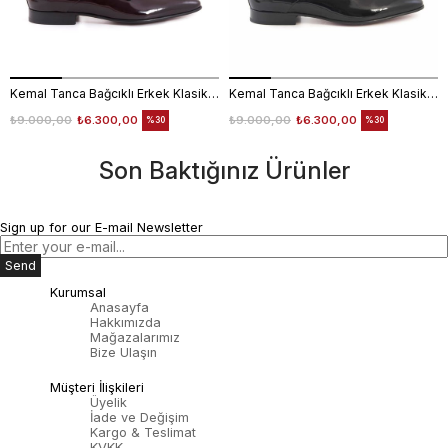
Kemal Tanca Bağcıklı Erkek Klasik Ayakkabı 700
Kemal Tanca Bağcıklı Erkek Klasik Ayakkabı 700
₺9.000,00
₺6.300,00
₺9.000,00
₺6.300,00
%30
%30
Son Baktığınız Ürünler
Sign up for our E-mail Newsletter
Send
Kurumsal
Anasayfa
Hakkımızda
Mağazalarımız
Bize Ulaşın
Müşteri İlişkileri
Üyelik
İade ve Değişim
Kargo & Teslimat
KVKK