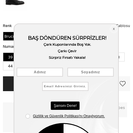
Renk
Beden Tablosu
Bruciato
Numara
39
40
41
41,5
42
42,5
43
44
45
46
Notify me when the price goes
Critical Stock
down
Free Shipping