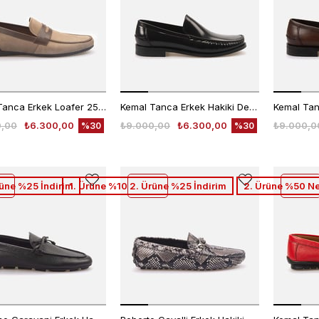
Kemal Tanca Erkek Loafer 255-1
Kemal Tanca Erkek Hakiki Deri Microlight Taban Siyah Loafer Konforlu Ayakkabı
0,00
₺6.300,00
₺9.000,00
₺6.300,00
₺9.000,0
%30
%30
rüne %25 İndirim
1. Ürüne %10 2. Ürüne %25 İndirim
2. Ürüne %50 Ne