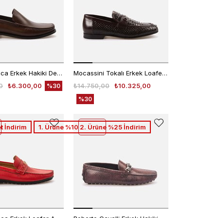
Kemal Tanca Erkek Hakiki Deri Microlight Taban Kahverengi - Gümüş Loafer Konforlu Ayakkabı
Mocassini Tokalı Erkek Loafer 56110
0
₺6.300,00
₺14.750,00
₺10.325,00
%30
%30
t İndirim
1. Ürüne %10 2. Ürüne %25 İndirim