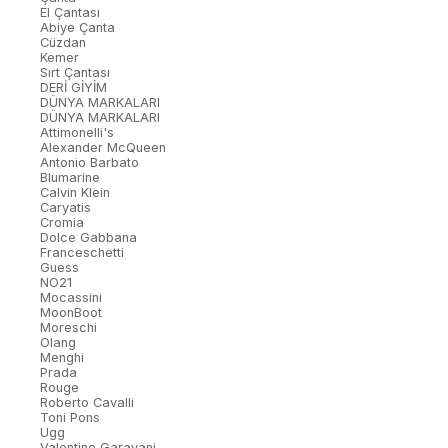
El Çantası
Abiye Çanta
Cüzdan
Kemer
Sırt Çantası
DERİ GİYİM
DÜNYA MARKALARI
DÜNYA MARKALARI
Attimonelli's
Alexander McQueen
Antonio Barbato
Blumarine
Calvin Klein
Caryatis
Cromia
Dolce Gabbana
Franceschetti
Guess
NO21
Mocassini
MoonBoot
Moreschi
Olang
Menghi
Prada
Rouge
Roberto Cavalli
Toni Pons
Ugg
Valentino Garavani