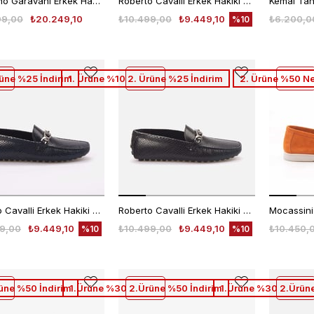
Valentino Garavani Erkek Hakiki Deri Siyah Loafer Konforlu Ayakkabı
Roberto Cavalli Erkek Hakiki Deri Roccia Python Loafer Konforlu Ayakkabı
99,00
₺20.249,10
₺10.499,00
₺9.449,10
₺6.200,0
%10
rüne %25 İndirim
1. Ürüne %10 2. Ürüne %25 İndirim
2. Ürüne %50 Ne
Roberto Cavalli Erkek Hakiki Deri Mavi Python Loafer Konforlu Ayakkabı
Roberto Cavalli Erkek Hakiki Deri Siyah Python Loafer Konforlu Ayakkabı
9,00
₺9.449,10
₺10.499,00
₺9.449,10
₺10.450,
%10
%10
üne %50 İndirim
1.Ürüne %30 2.Ürüne %50 İndirim
1.Ürüne %30 2.Ürüne