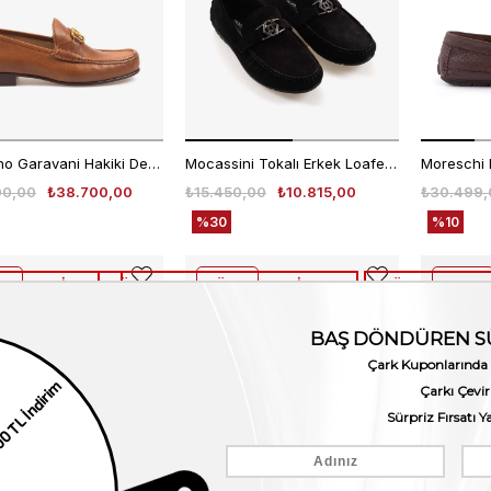
Valentino Garavani Hakiki Deri Erkek Loafer Ayakkabı 6Y2S0J68
Mocassini Tokalı Erkek Loafer M584
00,00
₺38.700,00
₺15.450,00
₺10.815,00
₺30.499,
%30
%10
üne %50 İndirim
1.Ürüne %30 2.Ürüne %50 İndirim
2. Ürüne %50 Ne