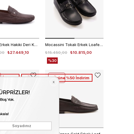
Moreschi Erkek Hakiki Deri Kauçuk Taban Kahverengi Loafer Konforlu Ayakkabı
Mocassini Tokalı Erkek Loafer M584
00
₺27.449,10
₺15.450,00
₺10.815,00
%30
t İndirim
1.Ürüne %30 2.Ürüne %50 İndirim