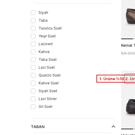
45
46
Siyah
5
Taba
6
Turuncu Süet
6,5
Yeşil Süet
7
Lacivert
7,5
Kahve
₺9.00
7.5
Taba Süet
8
Laci Süet
8,5
Quarzo Süet
1. Ürüne %10 2. Ü
8.5
Kahve Süet
9
Siyah Süet
9,5
Laci Silver
Gri Süet
Kahve Antik
Kahve Geyik
TABAN
Siyah Acma