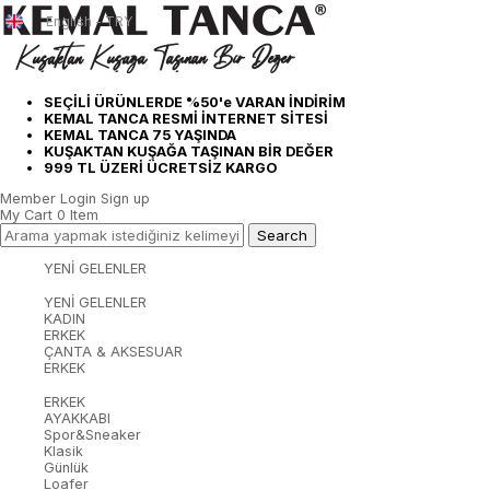
English - TRY
SEÇİLİ ÜRÜNLERDE %50'e VARAN İNDİRİM
KEMAL TANCA RESMİ İNTERNET SİTESİ
KEMAL TANCA 75 YAŞINDA
KUŞAKTAN KUŞAĞA TAŞINAN BİR DEĞER
999 TL ÜZERİ ÜCRETSİZ KARGO
Member Login
Sign up
My Cart
0
Item
YENİ GELENLER
YENİ GELENLER
KADIN
ERKEK
ÇANTA & AKSESUAR
ERKEK
ERKEK
AYAKKABI
Spor&Sneaker
Klasik
Günlük
Loafer