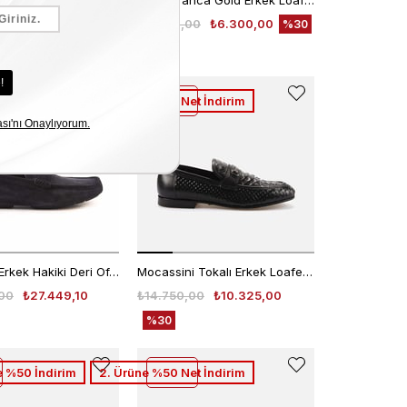
Kemal Tanca Erkek Loafer A8202
Kemal Tanca Gold Erkek Loafer 21509
0
₺4.340,00
₺9.000,00
₺6.300,00
%30
%30
e %25 İndirim
2. Ürüne %50 Net İndirim
Moreschi Erkek Hakiki Deri Off Siyah Loafer Konforlu Ayakkabı
Mocassini Tokalı Erkek Loafer 56110
00
₺27.449,10
₺14.750,00
₺10.325,00
%30
 %50 İndirim
2. Ürüne %50 Net İndirim