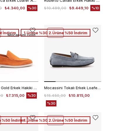
Kemal Tanca Erkek Loafer A8202
Roberto Cavalli Erkek Hakiki Deri Choccolate Python Loafer Konforlu Ayakkabı
0
₺4.340,00
₺10.499,00
₺9.449,10
%30
%10
t İndirim
1.Ürüne %30 2.Ürüne %50 İndirim
Mocassini Gold
Mocassini Gold Erkek Hakiki Deri Eva Taban Turuncu Süet Loafer Konforlu Ayakkabı
Mocassini Tokalı Erkek Loafer M584
00
₺7.315,00
₺15.450,00
₺10.815,00
%30
%30
 %50 İndirim
1.Ürüne %30 2.Ürüne %50 İndirim