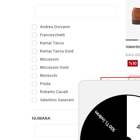
Andrea Giovanni
Franceschetti
Kemal Tanca
Kemal Tanca Gold
₺43.0
Mocassini
%10
Mocassini Gold
Moreschi
1.Ürüne %30 2.Ür
Prada
Roberto Cavalli
Valentino Garavani
NUMARA