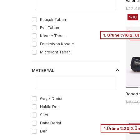
Bej Geyik
₺22.4
Kırmızı
%10
Bej
Kauçuk Taban
Kum Beji Süet
Eva Taban
1. Ürüne %10 2. Ü
Kot Mavi Süet
Kösele Taban
Roccia Python
Enjeksiyon Kösele
Brown
Microlight Taban
Black
Off Black
MATERYAL
Siyah Nubuk
Sarı
Kahve Silver
Geyik Derisi
Siyah Antik
₺10.49
Hakiki Deri
Taş Nubuk
Süet
Kahve Piton
Dana Derisi
Hazelnut
1.Ürüne %30 2.Ür
Deri
Blue