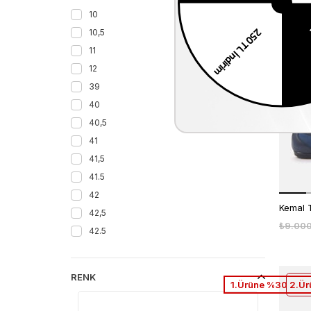
10
₺15.45
10,5
%30
11
12
1.Ürüne %30 2.Ür
39
40
40,5
41
41,5
41.5
42
42,5
₺9.00
42.5
43
43,5
RENK
1.Ürüne %30 2.Ür
43.5
44