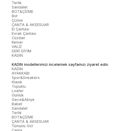
Terlik
Sandalet
BOT&ÇİZME
Bot
Çizme
ÇANTA & AKSESUAR
El Çantası
Evrak Çantası
Cüzdan
Kemer
VALİZ
DERİ GİYİM
KADIN
KADIN modellerimizi incelemek sayfamızı ziyaret edin.
KADIN
AYAKKABI
Spor&Sneakers
Klasik
Topuklu
Loafer
Günlük
Gece&Abiye
Babet
Sandalet
Terlik
BOT&ÇİZME
ÇANTA & AKSESUAR
Tümünü Gör
Çanta