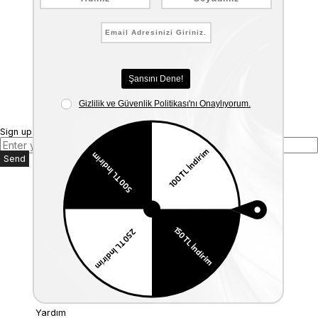
Sign up for our E-mail Newsletter
Send
Kurumsal
Anasayfa
Hakkımızda
Mağazalarımız
Bize Ulaşın
Müşteri İlişkileri
Üyelik
İade ve Değişim
Kargo & Teslimat
KVKK
Yardım