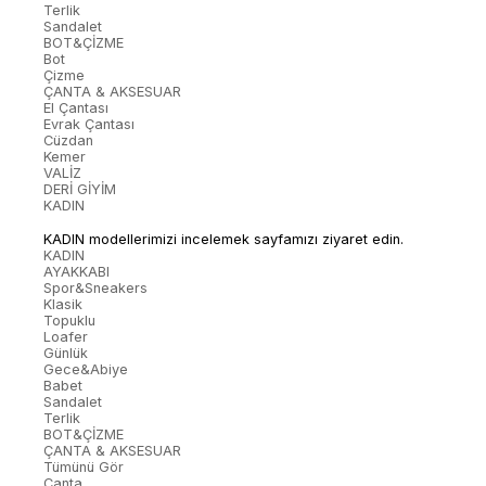
Terlik
Sandalet
BOT&ÇİZME
Bot
Çizme
ÇANTA & AKSESUAR
El Çantası
Evrak Çantası
Cüzdan
Kemer
VALİZ
DERİ GİYİM
KADIN
KADIN modellerimizi incelemek sayfamızı ziyaret edin.
KADIN
AYAKKABI
Spor&Sneakers
Klasik
Topuklu
Loafer
Günlük
Gece&Abiye
Babet
Sandalet
Terlik
BOT&ÇİZME
ÇANTA & AKSESUAR
Tümünü Gör
Çanta