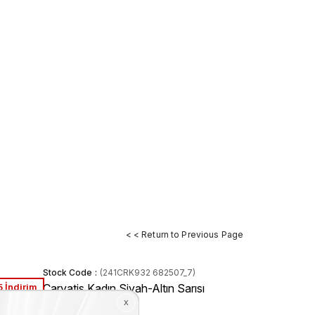
< < Return to Previous Page
Stock Code
(241CRK932 682507_7)
 İndirim
Caryatis Kadın Siyah-Altın Sarısı
Sandalet