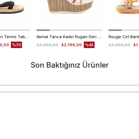
Rouge Kadın Vegan Termo Taban Siyah Sandalet Ayakkabı
Kemal Tanca Kadın Rugan Deri Neolit Taban Pudra Sandalet
99,00
₺3.998,00
₺2.199,00
₺3.998,00
₺1
%70
%45
Son Baktığınız Ürünler