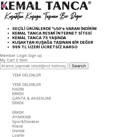
English - TRY
SEÇİLİ ÜRÜNLERDE %50'e VARAN İNDİRİM
KEMAL TANCA RESMİ İNTERNET SİTESİ
KEMAL TANCA 75 YAŞINDA
KUŞAKTAN KUŞAĞA TAŞINAN BİR DEĞER
999 TL ÜZERİ ÜCRETSİZ KARGO
Member Login
Sign up
My Cart
0
Item
YENİ GELENLER
YENİ GELENLER
KADIN
ERKEK
ÇANTA & AKSESUAR
ERKEK
ERKEK
AYAKKABI
Spor&Sneaker
Klasik
Günlük
Loafer