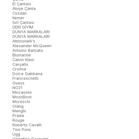
El Çantası
Abiye Çanta
Cüzdan
Kemer
Sırt Çantası
DERİ GİYİM
DÜNYA MARKALARI
DÜNYA MARKALARI
Attimonelli's
Alexander McQueen
Antonio Barbato
Blumarine
Calvin Klein
Caryatis
Cromia
Dolce Gabbana
Franceschetti
Guess
NO21
Mocassini
MoonBoot
Moreschi
Olang
Menghi
Prada
Rouge
Roberto Cavalli
Toni Pons
Ugg
Valentino Garavani