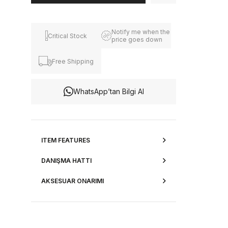
Notify me when the
Critical Stock
price goes down
Free Shipping
WhatsApp’tan Bilgi Al
ITEM FEATURES
DANIŞMA HATTI
AKSESUAR ONARIMI