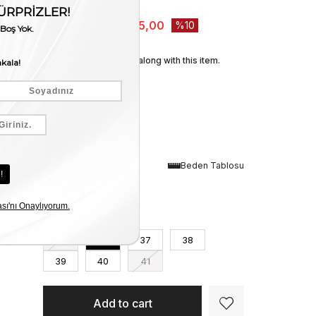
Stock Amount
:
1
₺8.250,00
₺7.425,00
10
We recommend these along with this item.
Renk
Beden Tablosu
Black-Gold
Numara
35
36
37
38
39
40
41