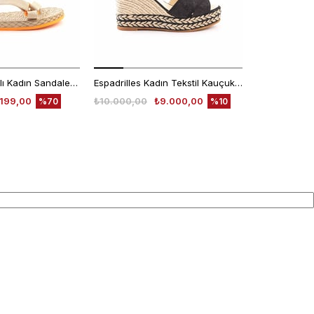
Rouge Cırt Bantlı Kadın Sandalet 1001
Espadrilles Kadın Tekstil Kauçuk Taban Negro Sandalet
.199,00
₺10.000,00
₺9.000,00
₺7.640,00
%70
%10