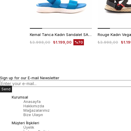
Kemal Tanca Kadın Sandalet SANDALET
₺3.998,00
₺1.199,00
₺3.998,00
₺1.1
%70
Sign up for our E-mail Newsletter
Send
Kurumsal
Anasayfa
Hakkımızda
Mağazalarımız
Bize Ulaşın
Müşteri İlişkileri
Üyelik