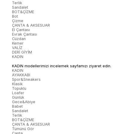
Terlik
Sandalet
BOT&ÇİZME
Bot
Çizme
ÇANTA & AKSESUAR
El Çantası
Evrak Çantası
Cüzdan
Kemer
VALİZ
DERİ GİYİM
KADIN
KADIN modellerimizi incelemek sayfamızı ziyaret edin.
KADIN
AYAKKABI
Spor&Sneakers
Klasik
Topuklu
Loafer
Günlük
Gece&Abiye
Babet
Sandalet
Terlik
BOT&ÇİZME
ÇANTA & AKSESUAR
Tümünü Gör
Çanta