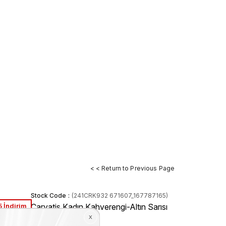
< < Return to Previous Page
Stock Code
(241CRK932 671607_167787165)
 İndirim
Caryatis Kadın Kahverengi-Altın Sarısı
Sandalet