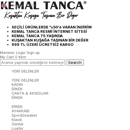
English - TRY
SEÇİLİ ÜRÜNLERDE %50'e VARAN İNDİRİM
KEMAL TANCA RESMİ İNTERNET SİTESİ
KEMAL TANCA 75 YAŞINDA
KUŞAKTAN KUŞAĞA TAŞINAN BİR DEĞER
999 TL ÜZERİ ÜCRETSİZ KARGO
Member Login
Sign up
My Cart
0
Item
YENİ GELENLER
YENİ GELENLER
KADIN
ERKEK
ÇANTA & AKSESUAR
ERKEK
ERKEK
AYAKKABI
Spor&Sneaker
Klasik
Günlük
Loafer