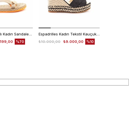
Rouge Cırt Bantlı Kadın Sandalet 1001
Espadrilles Kadın Tekstil Kauçuk Taban Negro Sandalet
.199,00
₺10.000,00
₺9.000,00
₺7.640,00
%70
%10