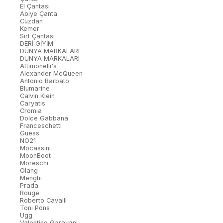
El Çantası
Abiye Çanta
Cüzdan
Kemer
Sırt Çantası
DERİ GİYİM
DÜNYA MARKALARI
DÜNYA MARKALARI
Attimonelli's
Alexander McQueen
Antonio Barbato
Blumarine
Calvin Klein
Caryatis
Cromia
Dolce Gabbana
Franceschetti
Guess
NO21
Mocassini
MoonBoot
Moreschi
Olang
Menghi
Prada
Rouge
Roberto Cavalli
Toni Pons
Ugg
Valentino Garavani