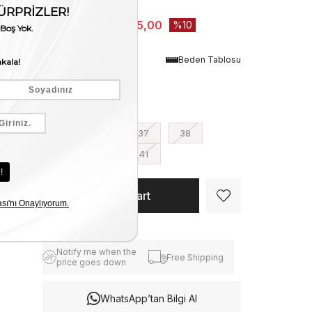
Stock Amount
:
2
₺8.250,00
₺7.425,00
10
Renk
Beden Tablosu
Brown-Gold
Numara
35
36
37
38
39
40
41
Notify me when the
Free Shipping
price goes down
WhatsApp’tan Bilgi Al