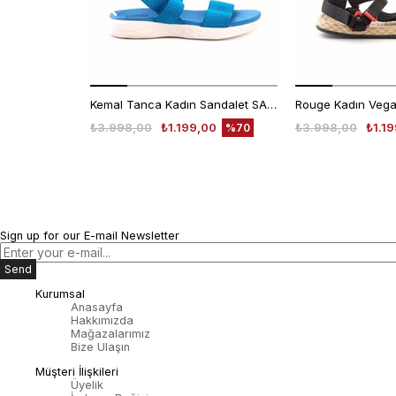
Kemal Tanca Kadın Sandalet SANDALET
₺3.998,00
₺1.199,00
₺3.998,00
₺1.1
%70
Sign up for our E-mail Newsletter
Send
Kurumsal
Anasayfa
Hakkımızda
Mağazalarımız
Bize Ulaşın
Müşteri İlişkileri
Üyelik