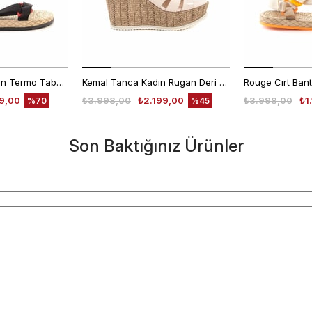
Rouge Kadın Vegan Termo Taban Siyah Sandalet Ayakkabı
Kemal Tanca Kadın Rugan Deri Neolit Taban Pudra Sandalet
99,00
₺3.998,00
₺2.199,00
₺3.998,00
₺1
%70
%45
Son Baktığınız Ürünler