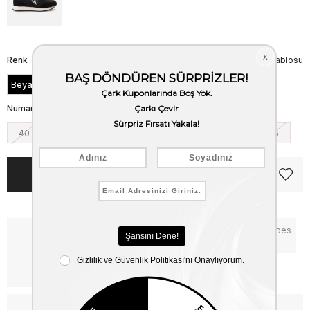
Renk
Beden Tablosu
Beyaz
Numara
40
41
42
43
44
45
46
Notify me when the price goes
Critical Stock
down
Free Shipping