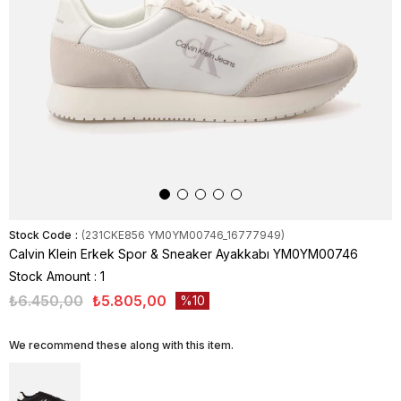
Stock Code
(231CKE856 YM0YM00746_16777949)
Calvin Klein Erkek Spor & Sneaker Ayakkabı YM0YM00746
Stock Amount
:
1
₺6.450,00
₺5.805,00
10
We recommend these along with this item.