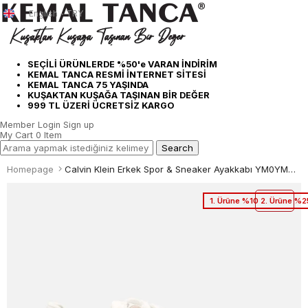
English - TRY
SEÇİLİ ÜRÜNLERDE %50'e VARAN İNDİRİM
KEMAL TANCA RESMİ İNTERNET SİTESİ
KEMAL TANCA 75 YAŞINDA
KUŞAKTAN KUŞAĞA TAŞINAN BİR DEĞER
999 TL ÜZERİ ÜCRETSİZ KARGO
Member Login
Sign up
My Cart
0
Item
Homepage
Calvin Klein Erkek Spor & Sneaker Ayakkabı YM0YM00746
1. Ürüne %10 2. Ürüne %2