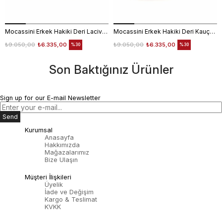
Mocassini Erkek Hakiki Deri Lacivert Spor & Sneaker Ayakkabı
Mocassini Erkek Hakiki Deri Kauçuk Taban Siyah - Gri Spor & Sneaker Ayakkabı
₺9.050,00
₺6.335,00
₺9.050,00
₺6.335,00
%30
%30
Son Baktığınız Ürünler
Sign up for our E-mail Newsletter
Send
Kurumsal
Anasayfa
Hakkımızda
Mağazalarımız
Bize Ulaşın
Müşteri İlişkileri
Üyelik
İade ve Değişim
Kargo & Teslimat
KVKK