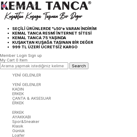
English - TRY
SEÇİLİ ÜRÜNLERDE %50'e VARAN İNDİRİM
KEMAL TANCA RESMİ İNTERNET SİTESİ
KEMAL TANCA 75 YAŞINDA
KUŞAKTAN KUŞAĞA TAŞINAN BİR DEĞER
999 TL ÜZERİ ÜCRETSİZ KARGO
Member Login
Sign up
My Cart
0
Item
YENİ GELENLER
YENİ GELENLER
KADIN
ERKEK
ÇANTA & AKSESUAR
ERKEK
ERKEK
AYAKKABI
Spor&Sneaker
Klasik
Günlük
Loafer