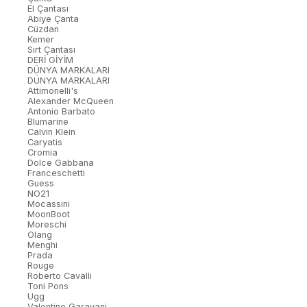
El Çantası
Abiye Çanta
Cüzdan
Kemer
Sırt Çantası
DERİ GİYİM
DÜNYA MARKALARI
DÜNYA MARKALARI
Attimonelli's
Alexander McQueen
Antonio Barbato
Blumarine
Calvin Klein
Caryatis
Cromia
Dolce Gabbana
Franceschetti
Guess
NO21
Mocassini
MoonBoot
Moreschi
Olang
Menghi
Prada
Rouge
Roberto Cavalli
Toni Pons
Ugg
Valentino Garavani