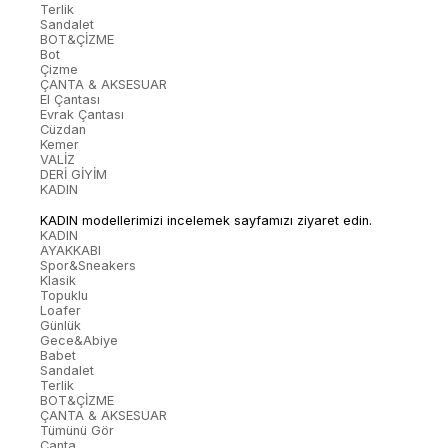
Terlik
Sandalet
BOT&ÇİZME
Bot
Çizme
ÇANTA & AKSESUAR
El Çantası
Evrak Çantası
Cüzdan
Kemer
VALİZ
DERİ GİYİM
KADIN
KADIN modellerimizi incelemek sayfamızı ziyaret edin.
KADIN
AYAKKABI
Spor&Sneakers
Klasik
Topuklu
Loafer
Günlük
Gece&Abiye
Babet
Sandalet
Terlik
BOT&ÇİZME
ÇANTA & AKSESUAR
Tümünü Gör
Çanta