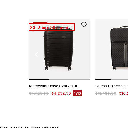
1. Ürüne %10 2. Ürüne %25 İndirim
Mocassini Unisex Valiz 911L
₺4.725,00
₺4.252,50
₺11.400,00
₺10.
%10