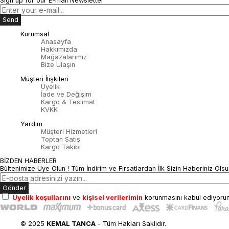
Sign up for our E-mail Newsletter
Send
Kurumsal
Anasayfa
Hakkımızda
Mağazalarımız
Bize Ulaşın
Müşteri İlişkileri
Üyelik
İade ve Değişim
Kargo & Teslimat
KVKK
Yardım
Müşteri Hizmetleri
Toptan Satış
Kargo Takibi
BİZDEN HABERLER
Bültenimize Üye Olun ! Tüm İndirim ve Fırsatlardan İlk Sizin Haberiniz Olsu
Gönder
Üyelik koşullarını
ve
kişisel verilerimin
korunmasını kabul ediyoru
© 2025
KEMAL TANCA
- Tüm Hakları Saklıdır.