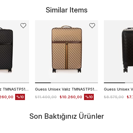
Similar Items
Guess Unisex Valiz TMNASTP5102
Guess Unisex Valiz TMNASTP5102
Guess Unisex V
260,00
₺11.400,00
₺10.260,00
₺8.575,00
₺7.
%10
%10
Son Baktığınız Ürünler