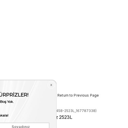
< < Return to Previous Page
Stock Code
(250MCS458-2523L_167787338)
Baggaj Unisex Valiz 2523L
Stock Amount
:
2