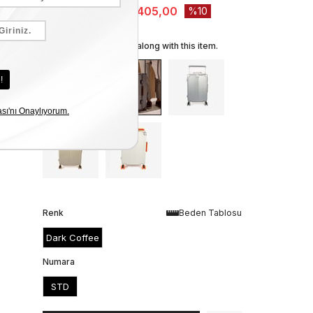
₺20.450,00
₺18.405,00
10
We recommend these along with this item.
Renk
Beden Tablosu
Dark Coffee
Numara
STD