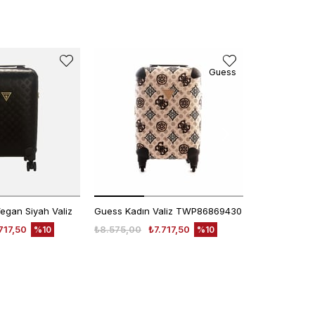
Guess
egan Siyah Valiz
Guess Kadın Valiz TWP86869430
717,50
₺8.575,00
₺7.717,50
₺8.575,00
%10
%10