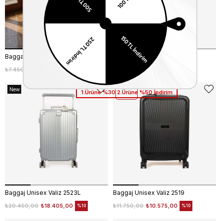
Baggaj Unisex Valiz 2407S
Baggaj Unisex Valiz 2408L
₺7.450,00
₺6.705,00
₺10.450,00
₺9.405,00
%10
%10
New
1.Ürüne %30 2.Ürüne %50 İndirim
Item
Baggaj Unisex Valiz 2523L
Baggaj Unisex Valiz 2519
₺20.450,00
₺18.405,00
₺11.750,00
₺10.575,00
%10
%10