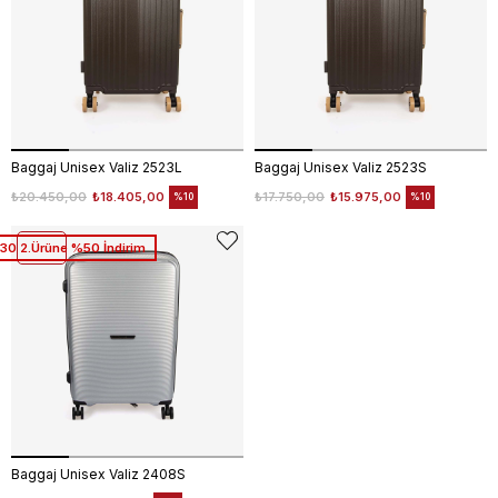
Baggaj Unisex Valiz 2523L
Baggaj Unisex Valiz 2523S
₺20.450,00
₺18.405,00
₺17.750,00
₺15.975,00
%10
%10
30 2.Ürüne %50 İndirim
Baggaj Unisex Valiz 2408S