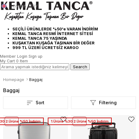
English - TRY
SEÇİLİ ÜRÜNLERDE %50'e VARAN İNDİRİM
KEMAL TANCA RESMİ İNTERNET SİTESİ
KEMAL TANCA 75 YAŞINDA
KUŞAKTAN KUŞAĞA TAŞINAN BİR DEĞER
999 TL ÜZERİ ÜCRETSİZ KARGO
Member Login
Sign up
My Cart
0
Item
Homepage
Baggaj
Baggaj
Sort
Filtering
30 2.Ürüne %50 İndirim
1.Ürüne %30 2.Ürüne %50 İndirim