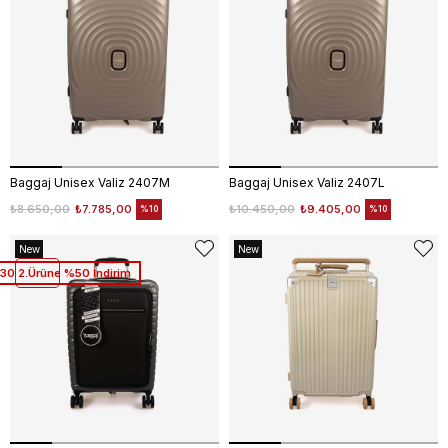
Baggaj Unisex Valiz 2407M
Baggaj Unisex Valiz 2407L
₺8.650,00
₺7.785,00
₺10.450,00
₺9.405,00
%10
%10
New
New
Item
Item
30 2.Ürüne %50 İndirim