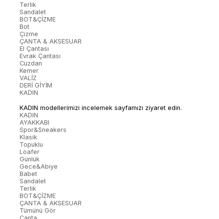
Terlik
Sandalet
BOT&ÇİZME
Bot
Çizme
ÇANTA & AKSESUAR
El Çantası
Evrak Çantası
Cüzdan
Kemer
VALİZ
DERİ GİYİM
KADIN
KADIN modellerimizi incelemek sayfamızı ziyaret edin.
KADIN
AYAKKABI
Spor&Sneakers
Klasik
Topuklu
Loafer
Günlük
Gece&Abiye
Babet
Sandalet
Terlik
BOT&ÇİZME
ÇANTA & AKSESUAR
Tümünü Gör
Çanta