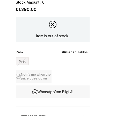
Stock Amount
:
0
₺1.390,00
Item is out of stock.
Renk
Beden Tablosu
Pınk
Notify me when the
price goes down
WhatsApp’tan Bilgi Al