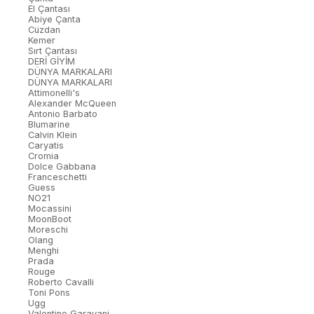
El Çantası
Abiye Çanta
Cüzdan
Kemer
Sırt Çantası
DERİ GİYİM
DÜNYA MARKALARI
DÜNYA MARKALARI
Attimonelli's
Alexander McQueen
Antonio Barbato
Blumarine
Calvin Klein
Caryatis
Cromia
Dolce Gabbana
Franceschetti
Guess
NO21
Mocassini
MoonBoot
Moreschi
Olang
Menghi
Prada
Rouge
Roberto Cavalli
Toni Pons
Ugg
Valentino Garavani