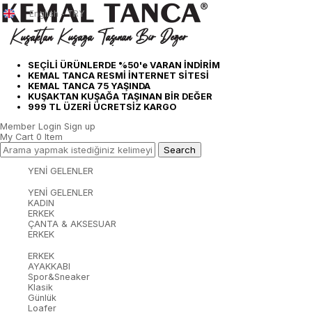
English - TRY
SEÇİLİ ÜRÜNLERDE %50'e VARAN İNDİRİM
KEMAL TANCA RESMİ İNTERNET SİTESİ
KEMAL TANCA 75 YAŞINDA
KUŞAKTAN KUŞAĞA TAŞINAN BİR DEĞER
999 TL ÜZERİ ÜCRETSİZ KARGO
Member Login
Sign up
My Cart
0
Item
YENİ GELENLER
YENİ GELENLER
KADIN
ERKEK
ÇANTA & AKSESUAR
ERKEK
ERKEK
AYAKKABI
Spor&Sneaker
Klasik
Günlük
Loafer