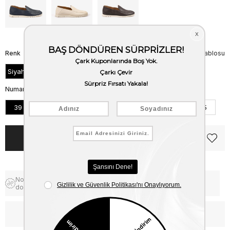
Renk
Beden Tablosu
Siyah Floter
Numara
39
40
41
42
43
44
45
Notify me when the price goes
Free Shipping
down
WhatsApp’tan Bilgi Al