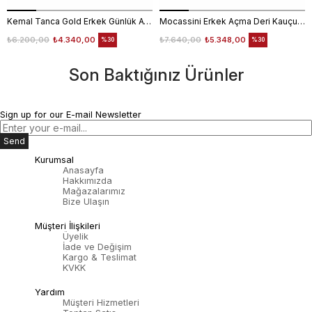
Kemal Tanca Gold Erkek Günlük Ayakkabı 6612-152
Mocassini Erkek Açma Deri Kauçuk Taban Bordo Günlük Ayakkabı
₺6.200,00
₺4.340,00
₺7.640,00
₺5.348,00
%30
%30
Son Baktığınız Ürünler
Sign up for our E-mail Newsletter
Send
Kurumsal
Anasayfa
Hakkımızda
Mağazalarımız
Bize Ulaşın
Müşteri İlişkileri
Üyelik
İade ve Değişim
Kargo & Teslimat
KVKK
Yardım
Müşteri Hizmetleri