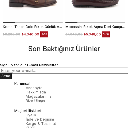
Kemal Tanca Gold Erkek Günlük Ayakkabı 6612-152
Mocassini Erkek Açma Deri Kauçuk Taban Bordo Günlük Ayakkabı
₺6.200,00
₺4.340,00
₺7.640,00
₺5.348,00
%30
%30
Son Baktığınız Ürünler
Sign up for our E-mail Newsletter
Send
Kurumsal
Anasayfa
Hakkımızda
Mağazalarımız
Bize Ulaşın
Müşteri İlişkileri
Üyelik
İade ve Değişim
Kargo & Teslimat
KVKK