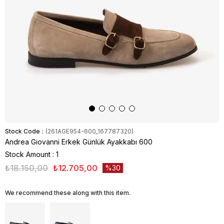
Stock Code
(261AGE954-600_167787320)
Andrea Giovanni Erkek Günlük Ayakkabı 600
Stock Amount
:
1
₺18.150,00
₺12.705,00
30
We recommend these along with this item.