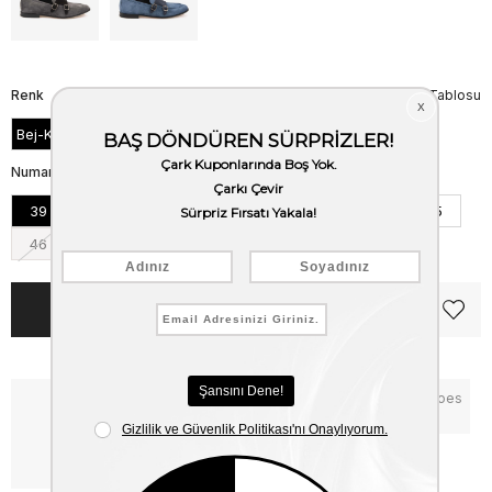
Renk
Beden Tablosu
Bej-Kahve Süet
Numara
39
40
41
42
43
44
45
46
Notify me when the price goes
Critical Stock
down
Free Shipping